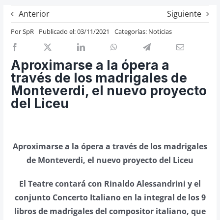
Previos de ópera
Anterior
Siguiente
Entrevistas
Por
SpR
Publicado el: 03/11/2021
Categorías:
Noticias
Recomendación
Cosas de Beckmesser
Aproximarse a la ópera a
través de los madrigales de
Nosotros y privacidad
Monteverdi, el nuevo proyecto
Buscar:
del Liceu
Aproximarse a la ópera a través de los madrigales
de Monteverdi, el nuevo proyecto del Liceu
El Teatre contará con Rinaldo Alessandrini y el
conjunto Concerto Italiano en la integral de los 9
libros de madrigales del compositor italiano, que