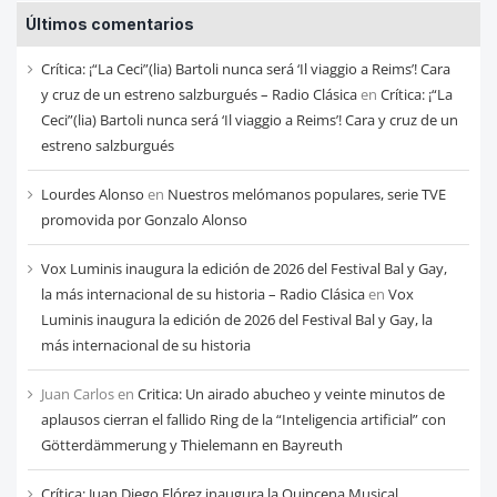
entradas
Últimos comentarios
de
cada
Crítica: ¡“La Ceci”(lia) Bartoli nunca será ‘Il viaggio a Reims’! Cara
mes
y cruz de un estreno salzburgués – Radio Clásica
en
Crítica: ¡“La
Ceci”(lia) Bartoli nunca será ‘Il viaggio a Reims’! Cara y cruz de un
estreno salzburgués
Lourdes Alonso
en
Nuestros melómanos populares, serie TVE
promovida por Gonzalo Alonso
Vox Luminis inaugura la edición de 2026 del Festival Bal y Gay,
la más internacional de su historia – Radio Clásica
en
Vox
Luminis inaugura la edición de 2026 del Festival Bal y Gay, la
más internacional de su historia
Juan Carlos
en
Critica: Un airado abucheo y veinte minutos de
aplausos cierran el fallido Ring de la “Inteligencia artificial” con
Götterdämmerung y Thielemann en Bayreuth
Crítica: Juan Diego Flórez inaugura la Quincena Musical