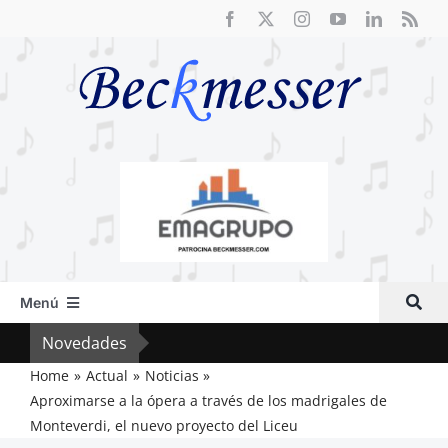
Saltar
al
contenido
Menú
Inicio
Novedades
Crít
Actual
Home
Actual
Noticias
Aproximarse a la ópera a través de los madrigales de
Artículos
Monteverdi, el nuevo proyecto del Liceu
Crítica