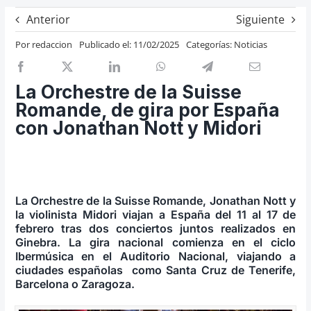
Previos de ópera
Anterior
Siguiente
Entrevistas
Por
redaccion
Publicado el: 11/02/2025
Categorías:
Noticias
Recomendación
Cosas de Beckmesser
La Orchestre de la Suisse
Romande, de gira por España
Nosotros y privacidad
con Jonathan Nott y Midori
Buscar:
La Orchestre de la Suisse Romande, Jonathan Nott y
la violinista Midori viajan a España del 11 al 17 de
febrero tras dos conciertos juntos realizados en
Ginebra. La gira nacional comienza en el ciclo
Ibermúsica en el Auditorio Nacional, viajando a
ciudades españolas como Santa Cruz de Tenerife,
Barcelona o Zaragoza.