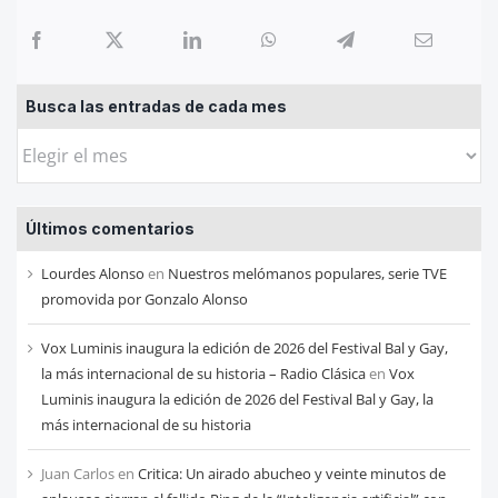
Busca las entradas de cada mes
Busca
las
entradas
Últimos comentarios
de
cada
Lourdes Alonso
en
Nuestros melómanos populares, serie TVE
mes
promovida por Gonzalo Alonso
Vox Luminis inaugura la edición de 2026 del Festival Bal y Gay,
la más internacional de su historia – Radio Clásica
en
Vox
Luminis inaugura la edición de 2026 del Festival Bal y Gay, la
más internacional de su historia
Juan Carlos
en
Critica: Un airado abucheo y veinte minutos de