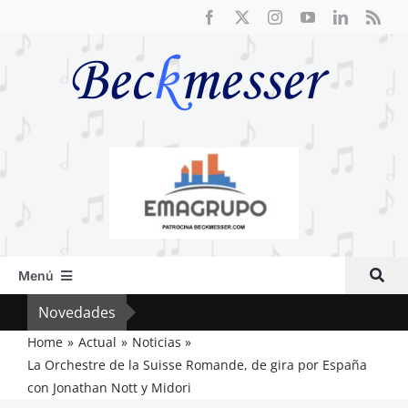
Saltar
al
contenido
Menú
Inicio
Novedades
Crít
Actual
Home
Actual
Noticias
La Orchestre de la Suisse Romande, de gira por España
Artículos
con Jonathan Nott y Midori
Crítica