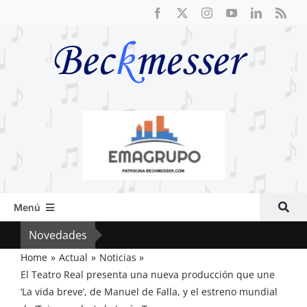
Saltar
al
contenido
Menú
Inicio
Novedades
El R
Actual
Home
Actual
Noticias
El Teatro Real presenta una nueva producción que une
Artículos
‘La vida breve’, de Manuel de Falla, y el estreno mundial
Crítica