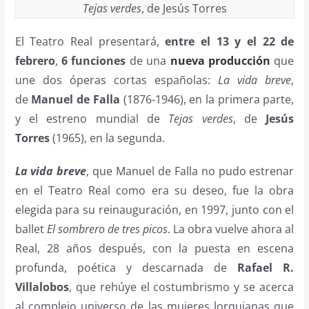
Tejas verdes
, de Jesús Torres
El Teatro Real presentará,
entre el 13 y el 22 de
febrero
,
6 funciones
de
una
nueva producción
que
une dos óperas cortas españolas:
La vida breve
,
de
Manuel de Falla
(1876-1946), en la primera parte,
y el estreno mundial de
Tejas verdes
, de
Jesús
Torres
(1965), en la segunda.
La vida breve
, que Manuel de Falla no pudo estrenar
en el Teatro Real como era su deseo, fue la obra
elegida para su reinauguración, en 1997, junto con el
ballet
El sombrero de tres picos
. La obra vuelve ahora al
Real, 28 años después, con la puesta en escena
profunda, poética y descarnada de
Rafael R.
Villalobos
, que rehúye el costumbrismo y se acerca
al complejo universo de las mujeres lorquianas que