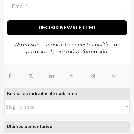
¡No enviamos spam! Lee nuestra
política de
privacidad
para más información.
Busca las entradas de cada mes
Busca
las
entradas
Últimos comentarios
de