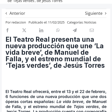
de ‘Tejas verdes’, de Jesús Torres
Previos de ópera
Anterior
Siguiente
Entrevistas
Por
redaccion
Publicado el: 11/02/2025
Categorías:
Noticias
Recomendación
Cosas de Beckmesser
El Teatro Real presenta una
Nosotros y privacidad
nueva producción que une ‘La
Buscar:
vida breve’, de Manuel de
Falla, y el estreno mundial de
‘Tejas verdes’, de Jesús Torres
El Teatro Real ofrecerá, entre el 13 y el 22 de febrero,
6 funciones de una nueva producción que une dos
óperas cortas españolas:
La vida breve
, de Manuel
de Falla, y el estreno mundial de
Tejas verdes
, de
Jesús Torres. La producción cuenta con coreografía