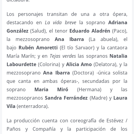
Los personajes transitan de una a otra ópera,
destacando en
La vida breve
la soprano
Adriana
González
(Salud), el tenor
Eduardo Aladrén
(Paco),
la mezzosoprano
Ana Ibarra
(La abuela), el
bajo
Rubén Amoretti
(El tío Sarvaor) y la cantaora
María Marín; y en
Tejas verdes
las sopranos
Natalia
Labourdette
(Colorina) y
Alicia Amo
(Delatora), y la
mezzosoprano
Ana Ibarra
(Doctora) -única solista
que canta en ambas óperas-, secundadas por la
soprano
Maria Miró
(Hermana) y las
mezzosopranos
Sandra Ferrández
(Madre) y
Laura
Vila
(enterradora)
.
La producción cuenta con coreografía de Estévez /
Paños y Compañía y la participación de los