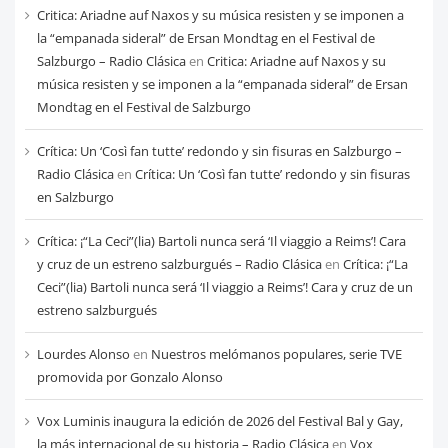
cada
Critica: Ariadne auf Naxos y su música resisten y se imponen a
mes
la “empanada sideral” de Ersan Mondtag en el Festival de
Salzburgo – Radio Clásica
en
Critica: Ariadne auf Naxos y su
música resisten y se imponen a la “empanada sideral” de Ersan
Mondtag en el Festival de Salzburgo
Crítica: Un ‘Così fan tutte’ redondo y sin fisuras en Salzburgo –
Radio Clásica
en
Crítica: Un ‘Così fan tutte’ redondo y sin fisuras
en Salzburgo
Crítica: ¡“La Ceci”(lia) Bartoli nunca será ‘Il viaggio a Reims’! Cara
y cruz de un estreno salzburgués – Radio Clásica
en
Crítica: ¡“La
Ceci”(lia) Bartoli nunca será ‘Il viaggio a Reims’! Cara y cruz de un
estreno salzburgués
Lourdes Alonso
en
Nuestros melómanos populares, serie TVE
promovida por Gonzalo Alonso
Vox Luminis inaugura la edición de 2026 del Festival Bal y Gay,
la más internacional de su historia – Radio Clásica
en
Vox