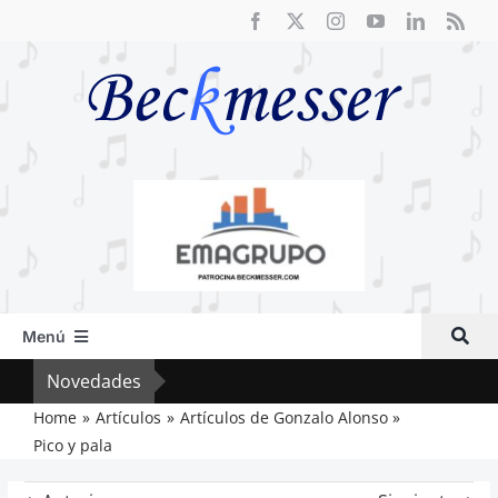
Saltar
al
contenido
Menú
Inicio
Novedades
El F
Actual
Home
Artículos
Artículos de Gonzalo Alonso
Pico y pala
Artículos
Crítica