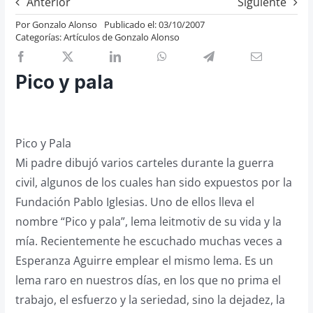
Anterior
Siguiente
Previos de ópera
Por
Gonzalo Alonso
Publicado el: 03/10/2007
Categorías:
Artículos de Gonzalo Alonso
Entrevistas
Recomendación
Pico y pala
Cosas de Beckmesser
Nosotros y privacidad
Buscar:
Pico y Pala
Mi padre dibujó varios carteles durante la guerra
civil, algunos de los cuales han sido expuestos por la
Fundación Pablo Iglesias. Uno de ellos lleva el
nombre “Pico y pala”, lema leitmotiv de su vida y la
mía. Recientemente he escuchado muchas veces a
Esperanza Aguirre emplear el mismo lema. Es un
lema raro en nuestros días, en los que no prima el
trabajo, el esfuerzo y la seriedad, sino la dejadez, la