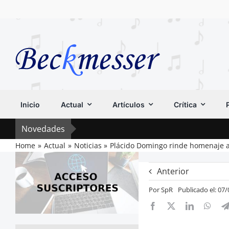
Saltar
al
contenido
Inicio
Actual
Artículos
Crítica
Novedades
Home
Actual
Noticias
Plácido Domingo rinde homenaje a 
Anterior
Por
SpR
Publicado el: 07