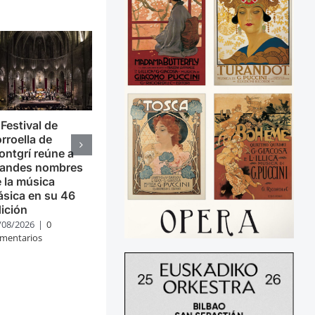
 Festival de
rroella de
ntgrí reúne a
randes nombres
 la música
ásica en su 46
ición
/08/2026
|
0
mentarios