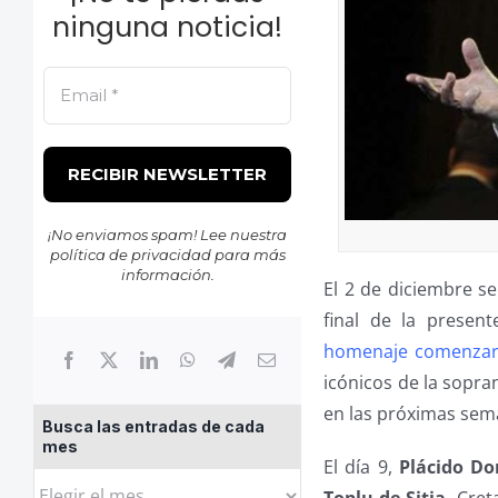
ninguna noticia!
¡No enviamos spam! Lee nuestra
política de privacidad
para más
información.
El 2 de diciembre s
final de la presen
homenaje comenzaro
icónicos de la sopra
en las próximas sem
Busca las entradas de cada
mes
El día 9,
Plácido D
Busca
Toplu de Sitia
, Cret