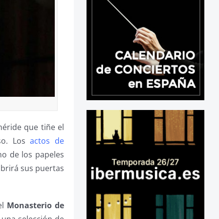
méride que tiñe el
rso. Los
actos de
o de los papeles
abrirá sus puertas
el
Monasterio de
 una selección de