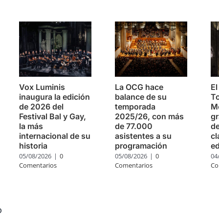
s
Vox Luminis
La OCG hace
El
inaugura la edición
balance de su
To
de 2026 del
temporada
Mo
Festival Bal y Gay,
2025/26, con más
g
la más
de 77.000
de
internacional de su
asistentes a su
cl
historia
programación
ed
05/08/2026
|
0
05/08/2026
|
0
04
Comentarios
Comentarios
Co
o