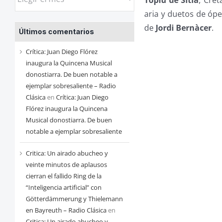
las
aria y duetos de óp
entradas
de
Jordi Bernàcer
.
Últimos comentarios
de
cada
Crítica: Juan Diego Flórez
mes
inaugura la Quincena Musical
donostiarra. De buen notable a
ejemplar sobresaliente – Radio
Clásica
en
Crítica: Juan Diego
Flórez inaugura la Quincena
Musical donostiarra. De buen
notable a ejemplar sobresaliente
Critica: Un airado abucheo y
veinte minutos de aplausos
cierran el fallido Ring de la
“Inteligencia artificial” con
Götterdämmerung y Thielemann
en Bayreuth – Radio Clásica
en
Critica: Un airado abucheo y