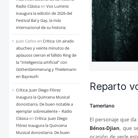
Radio Clásica
en
Vox Luminis
inaugura la edición de 2026 del
Festival Bal y Gay, la más
internacional de su historia
Juan Carlos
en
Critica: Un airado
abucheo y veinte minutos de
aplausos cierran el fallido Ring de
la “Inteligencia artificial” con
Götterdämmerung y Thielemann
en Bayreuth
Reparto v
Crítica: Juan Diego Flórez
inaugura la Quincena Musical
donostiarra. De buen notable a
Tamerlano
ejemplar sobresaliente – Radio
Clásica
en
Crítica: Juan Diego
El personaje que da 
Flórez inaugura la Quincena
Bénos-Djian
, que s
Musical donostiarra. De buen
ocasión de verle es