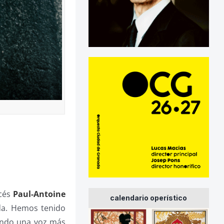
ncés
Paul-Antoine
calendario operístico
da. Hemos tenido
iendo una voz más