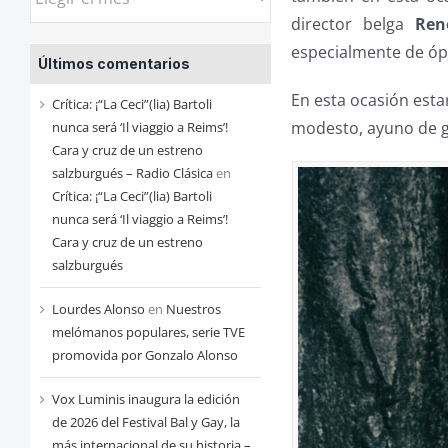
las
director belga
Ren
entradas
especialmente de óp
Últimos comentarios
de
cada
En esta ocasión esta
Crítica: ¡“La Ceci”(lia) Bartoli
mes
modesto, ayuno de 
nunca será ‘Il viaggio a Reims’!
Cara y cruz de un estreno
salzburgués – Radio Clásica
en
Crítica: ¡“La Ceci”(lia) Bartoli
nunca será ‘Il viaggio a Reims’!
Cara y cruz de un estreno
salzburgués
Lourdes Alonso
en
Nuestros
melómanos populares, serie TVE
promovida por Gonzalo Alonso
Vox Luminis inaugura la edición
de 2026 del Festival Bal y Gay, la
más internacional de su historia –