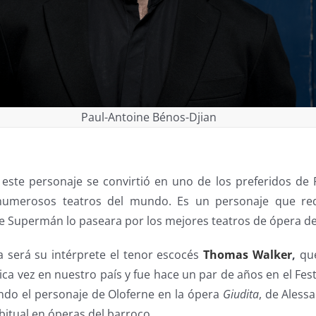
Paul-Antoine Bénos-Djian
 este personaje se convirtió en uno de los preferidos de
numerosos teatros del mundo. Es un personaje que req
que Supermán lo paseara por los mejores teatros de ópera d
a será su intérprete el tenor escocés
Thomas Walker
,
que
ca vez en nuestro país y fue hace un par de años en el Fes
ando el personaje de Oloferne en la ópera
Giudita
, de Alessa
itual en óperas del barroco.