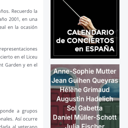
años. Recuerdo la
 año 2001, en una
al en la ocasión
 representaciones
ierto en el Liceu
nt Garden y en el
esponde a grupos
nales. Así ocurre
dada al veterano