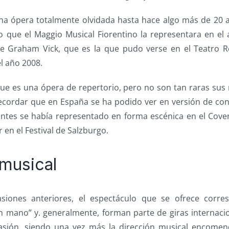
na ópera totalmente olvidada hasta hace algo más de 20 
que el Maggio Musical Fiorentino la representara en el
e Graham Vick, que es la que pudo verse en el Teatro Re
el año 2008.
que es una ópera de repertorio, pero no son tan raras sus
ecordar que en España se ha podido ver en versión de conc
antes se había representado en forma escénica en el Cove
 en el Festival de Salzburgo.
 musical
iones anteriores, el espectáculo que se ofrece corr
n mano” y. generalmente, forman parte de giras internacio
asión, siendo una vez más la dirección musical encomen