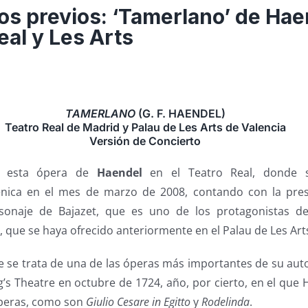
s previos: ‘Tamerlano’ de Hae
eal y Les Arts
TAMERLANO
(G. F. HAENDEL)
Teatro Real de Madrid y Palau de Les Arts de Valencia
Versión de Concierto
se esta ópera de
Haendel
en el Teatro Real, donde 
énica en el mes de marzo de 2008, contando con la pres
onaje de Bajazet, que es uno de los protagonistas d
 que se haya ofrecido anteriormente en el Palau de Les Art
 se trata de una de las óperas más importantes de su auto
g’s Theatre en octubre de 1724, año, por cierto, en el qu
óperas, como son
Giulio Cesare in Egitto
y
Rodelinda
.