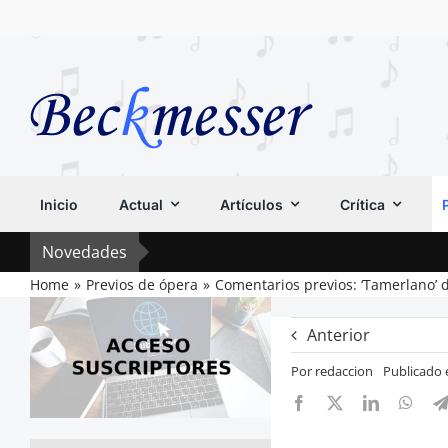
Saltar
al
contenido
Inicio
Actual
Artículos
Crítica
Novedades
Home
Previos de ópera
Comentarios previos: ‘Tamerlano’ d
Anterior
Por
redaccion
Publicado 