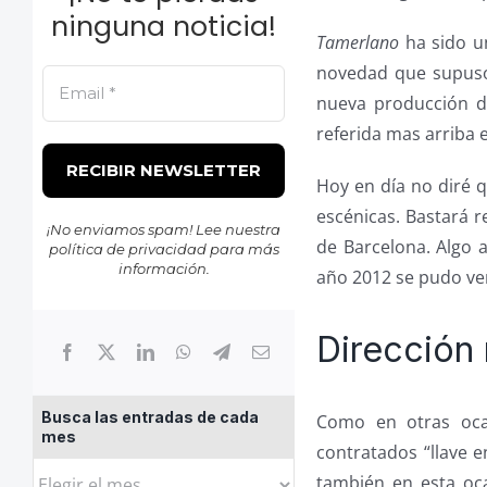
ninguna noticia!
Tamerlano
ha sido u
novedad que supuso 
nueva producción d
referida mas arriba 
Hoy en día no diré 
escénicas. Bastará r
¡No enviamos spam! Lee nuestra
de Barcelona. Algo 
política de privacidad
para más
información.
año 2012 se pudo ver
Dirección
Busca las entradas de cada
Como en otras ocas
mes
contratados “llave e
Busca
también en esta oc