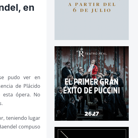
ndel, en
se pudo ver en
encia de Plácido
e esta ópera. No
s.
r, teniendo lugar
e Haendel compuso