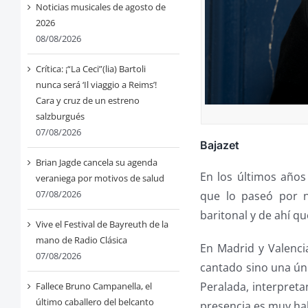
Noticias musicales de agosto de
2026
08/08/2026
Crítica: ¡“La Ceci”(lia) Bartoli
nunca será ‘Il viaggio a Reims’!
Cara y cruz de un estreno
salzburgués
07/08/2026
Bajazet
Brian Jagde cancela su agenda
En los últimos años
veraniega por motivos de salud
07/08/2026
que lo paseó por 
baritonal y de ahí 
Vive el Festival de Bayreuth de la
mano de Radio Clásica
En Madrid y Valenci
07/08/2026
cantado sino una úni
Peralada, interpret
Fallece Bruno Campanella, el
último caballero del belcanto
presencia es muy hab