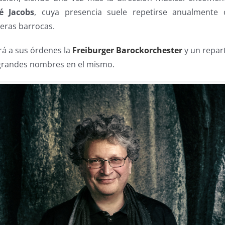
é Jacobs
, cuya presencia suele repetirse anualmente o
eras barrocas.
rá a sus órdenes la
Freiburger Barockorchester
y un repar
grandes nombres en el mismo.