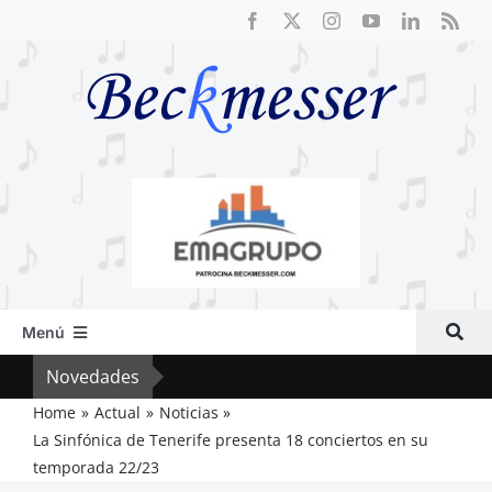
Saltar
al
contenido
Menú
Inicio
Novedades
Crít
Actual
Home
Actual
Noticias
La Sinfónica de Tenerife presenta 18 conciertos en su
Artículos
temporada 22/23
Crítica