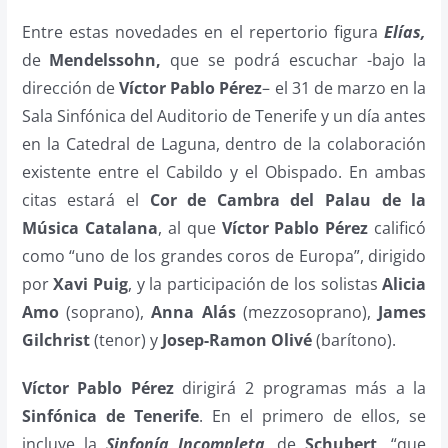
Entre estas novedades en el repertorio figura
Elías,
de
Mendelssohn,
que se podrá escuchar -bajo la
dirección de
Víctor Pablo Pérez
– el 31 de marzo en la
Sala Sinfónica del Auditorio de Tenerife y un día antes
en la Catedral de Laguna, dentro de la colaboración
existente entre el Cabildo y el Obispado. En ambas
citas estará el
Cor de Cambra del Palau de la
Música Catalana
, al que
Víctor Pablo Pérez
calificó
como “uno de los grandes coros de Europa”, dirigido
por
Xavi Puig
, y la participación de los solistas
Alicia
Amo
(soprano),
Anna Alás
(mezzosoprano),
James
Gilchrist
(tenor) y
Josep-Ramon Olivé
(barítono).
Víctor Pablo Pérez
dirigirá 2 programas más a la
Sinfónica de Tenerife
. En el primero de ellos, se
incluye la
Sinfonía Incompleta
, de
Schubert,
“que