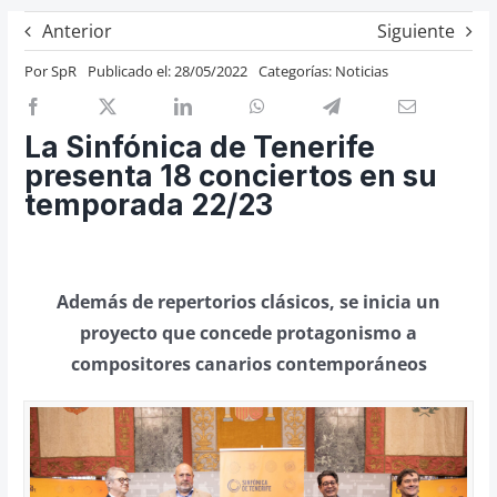
Previos de ópera
Anterior
Siguiente
Entrevistas
Por
SpR
Publicado el: 28/05/2022
Categorías:
Noticias
Recomendación
Cosas de Beckmesser
La Sinfónica de Tenerife
presenta 18 conciertos en su
Nosotros y privacidad
temporada 22/23
Buscar:
Además de repertorios clásicos, se inicia un
proyecto que concede protagonismo a
compositores canarios contemporáneos