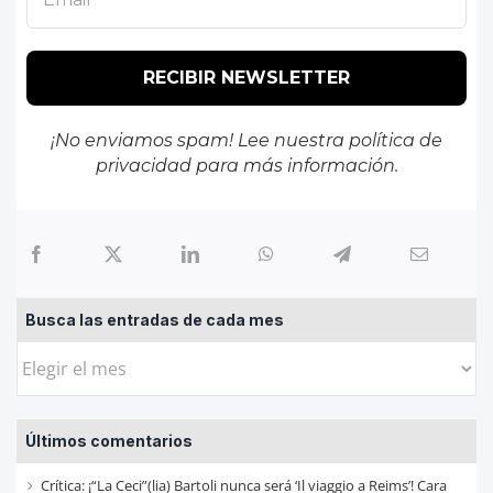
¡No enviamos spam! Lee nuestra
política de
privacidad
para más información.
Busca las entradas de cada mes
Busca
las
entradas
Últimos comentarios
de
cada
Crítica: ¡“La Ceci”(lia) Bartoli nunca será ‘Il viaggio a Reims’! Cara