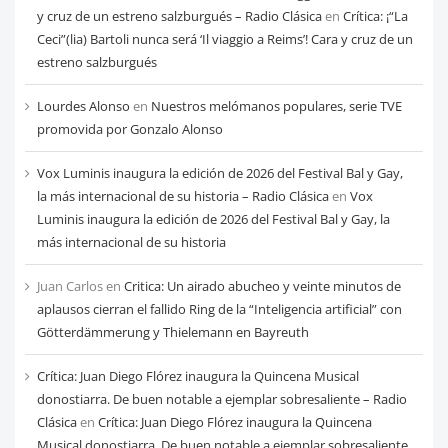
mes
y cruz de un estreno salzburgués – Radio Clásica
en
Crítica: ¡“La
Ceci”(lia) Bartoli nunca será ‘Il viaggio a Reims’! Cara y cruz de un
estreno salzburgués
Lourdes Alonso
en
Nuestros melómanos populares, serie TVE
promovida por Gonzalo Alonso
Vox Luminis inaugura la edición de 2026 del Festival Bal y Gay,
la más internacional de su historia – Radio Clásica
en
Vox
Luminis inaugura la edición de 2026 del Festival Bal y Gay, la
más internacional de su historia
Juan Carlos
en
Critica: Un airado abucheo y veinte minutos de
aplausos cierran el fallido Ring de la “Inteligencia artificial” con
Götterdämmerung y Thielemann en Bayreuth
Crítica: Juan Diego Flórez inaugura la Quincena Musical
donostiarra. De buen notable a ejemplar sobresaliente – Radio
Clásica
en
Crítica: Juan Diego Flórez inaugura la Quincena
Musical donostiarra. De buen notable a ejemplar sobresaliente