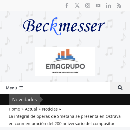
Saltar
al
contenido
Menú
Inicio
Novedades
Crít
Actual
Home
Actual
Noticias
La integral de óperas de Smetana se presenta en Ostrava
Artículos
en conmemoración del 200 aniversario del compositor
Crítica