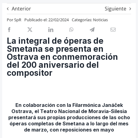
Previos de ópera
Anterior
Siguiente
Entrevistas
Por
SpR
Publicado el: 22/02/2024
Categorías:
Noticias
Recomendación
Cosas de Beckmesser
La integral de óperas de
Smetana se presenta en
Nosotros y privacidad
Ostrava en conmemoración
Buscar:
del 200 aniversario del
compositor
En colaboración con la Filarmónica
Janáček
Ostrava, el Teatro Nacional de Moravia-Silesia
presentará sus propias producciones de las ocho
óperas completas de Smetana a lo largo del mes
de marzo, con reposiciones en mayo