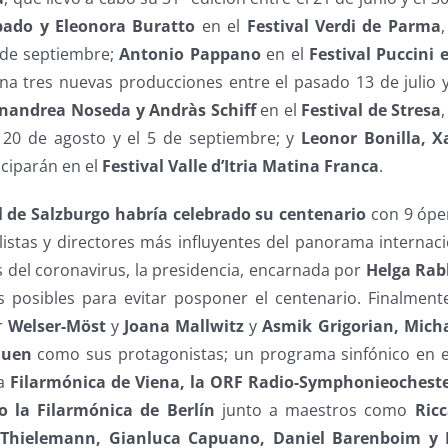
bado y Eleonora Buratto
en el
Festival Verdi de Parma
 de septiembre;
Antonio Pappano
en el
Festival Puccini 
a tres nuevas producciones entre el pasado 13 de julio y
ianandrea Noseda y Andràs Schiff
en el
Festival de Stresa
l 20 de agosto y el 5 de septiembre; y
Leonor Bonilla, 
iciparán en el
Festival Valle d’Itria Matina Franca
.
al de Salzburgo habría celebrado su centenario
con 9 ópe
listas y directores más influyentes del panorama internaci
 del coronavirus, la presidencia, encarnada por
Helga Rabl
s posibles para evitar posponer el centenario. Finalmen
r
Welser-Möst
y
Joana Mallwitz
y
Asmik Grigorian, Micha
huen
como sus protagonistas; un programa sinfónico en e
la
Filarmónica de Viena, la ORF Radio-Symphonieocheste
 la Filarmónica de Berlín
junto a maestros como
Ric
 Thielemann, Gianluca Capuano, Daniel Barenboim y K