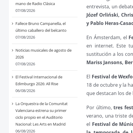
mano de Radio Clásica
entrevista, un debat
07/08/2026
Józef Orliński, Ch
y Pablo Heras-Casa
Fallece Bruno Campanella, el
último caballero del belcanto
En Ámsterdam, el
F
07/08/2026
en internet. Este 
Noticias musicales de agosto de
sustitución a los co
2026
Mariss Jansons, Be
07/08/2026
El
Festival de Wexfo
El Festival Internacional de
Edimburgo 2026: All Rise
18 de octubre y la h
06/08/2026
que destacan los de
La Orquestra de la Comunitat
Por último,
tres fes
Valenciana estrena su primer
verano, una triste 
ciclo propio en el Auditorio
el
Festival de Múni
Nacional: Les Arts en Madrid
06/08/2026
la temporada de l