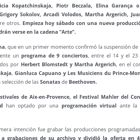
icia Kopatchinskaja, Piotr Beczala, Elina Garança o 
Grigory Sokolov, Arcadi Volodos, Martha Argerich, Jua
tre otros.
Empieza hoy sábado con una nueva producción
drán verse en la cadena “Arte”.
na
, que en un primer momento confirmó la suspensión de l
mente un
programa de 9 conciertos
, entre el 14 y el 23
ados por
Herbert Blomstedt y Martha Argerich
, en el co
skaja
,
Gianluca Capuano y Les Musiciens du Prince-Mo
 selección de las
Sonatas
de
Beethoven.
estivales de Aix-en-Provence, el Festival Mahler del Co
rd
han optado por una
programación virtual
ante la 
imera intención fue grabar las producciones programadas
 a grabaciones de su archivo y dividió la oferta en 4