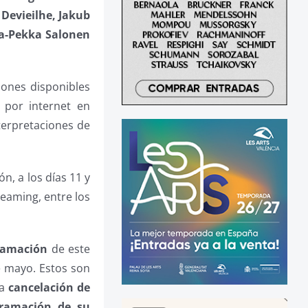
 Devieilhe, Jakub
sa-Pekka Salonen
iones disponibles
 por internet en
nterpretaciones de
n, a los días 11 y
reaming, entre los
gramación
de este
e mayo. Estos son
la
cancelación de
gramación de su