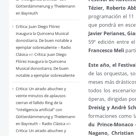
Götterdämmerung y Thielemann
Tézier, Roberto Ab
en Bayreuth
programación el 11
que pondrá en escen
Crítica: Juan Diego Flórez
Javier Perianes, G
inaugura la Quincena Musical
donostiarra. De buen notable a
59º edición entre e
ejemplar sobresaliente – Radio
Francesco Meli
part
Clásica
en
Crítica: Juan Diego
Flórez inaugura la Quincena
Este año, el Festiv
Musical donostiarra. De buen
de las orquestas, so
notable a ejemplar sobresaliente
meses más drásticos
Critica: Un airado abucheo y
todos los escenario
veinte minutos de aplausos
óperas, dirigidas po
cierran el fallido Ring de la
Dreisig y Andrè Sc
“Inteligencia artificial” con
formaciones como 
Götterdämmerung y Thielemann
en Bayreuth – Radio Clásica
en
du Prince-Monaco o
Critica: Un airado abucheo y
Nagano, Christian