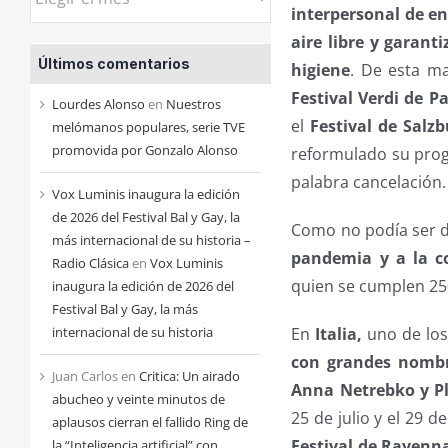
interpersonal de en
las
aire libre y garan
entradas
Últimos comentarios
higiene
. De esta ma
de
Festival Verdi de 
cada
Lourdes Alonso
en
Nuestros
el
Festival de Salz
mes
melómanos populares, serie TVE
promovida por Gonzalo Alonso
reformulado su progr
palabra cancelación.
Vox Luminis inaugura la edición
de 2026 del Festival Bal y Gay, la
Como no podía ser d
más internacional de su historia –
pandemia y a la c
Radio Clásica
en
Vox Luminis
quien se cumplen 25
inaugura la edición de 2026 del
Festival Bal y Gay, la más
En
Italia,
uno de los
internacional de su historia
con grandes nombr
Juan Carlos
en
Critica: Un airado
Anna Netrebko y P
abucheo y veinte minutos de
25 de julio y el 29 d
aplausos cierran el fallido Ring de
Festival de Ravenn
la “Inteligencia artificial” con