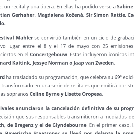
e, un recital y una ópera. En ellas ha podido verse a
Sabine
ristian Gerhaher, Magdalena Kožená, Sir Simon Rattle, E
do.
estival Mahler
se convirtió también en un ciclo de grabac
tuvo lugar entre el 8 y el 17 de mayo con 25 emisiones
nciertos en el
Concertgebouw
. Estas incluyeron icónicas i
rnard Kaitink, Jessye Norman o Jaap van Zweden
.
rd
ha trasladado su programación, que celebra su 69º edició
a transformado en una serie de recitales que emitirá por st
 las sopranos
Celine Byrne y Lisette Oropesa
.
tivales anunciaron la cancelación definitiva de su pro
decisión que sus responsables transmitieron a mediados d
ch, de Bregenz y el de Glyndebourne
. En el primer caso, 
a Bayerische Staatsoper se llevó por delante la pro