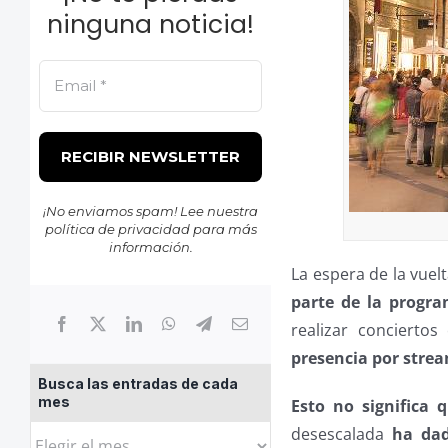
ninguna noticia!
¡No enviamos spam! Lee nuestra
política de privacidad
para más
información.
La espera de la vuel
parte de la progra
realizar concierto
presencia por stre
Busca las entradas de cada
mes
Esto no significa 
desescalada
ha dad
Busca