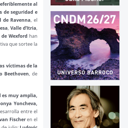
referiblemente al
s de seguridad e
al de Ravenna
, el
resa
,
Valle d’Itria
,
l de Wexford
han
iva que sortee la
s víctimas de la
ño Beethoven
, de
l es muy amplia,
 Sonya Yoncheva,
esarrolla entre el
Ivan Fischer
en el
 de julio;
Ludovic