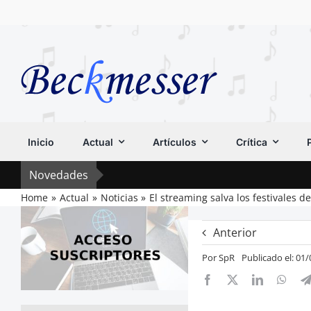
Saltar
al
contenido
Inicio
Actual
Artículos
Crítica
Novedades
Home
Actual
Noticias
El streaming salva los festivales d
Anterior
Por
SpR
Publicado el: 01