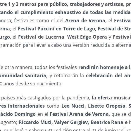
tre 1 y 3 metros para público, trabajadores y artistas, p
tizando el cumplimiento exhaustivo de todas las medida
nera, festivales como el del
Arena de Verona
, el
Festiv
Parma
, el
Festival Puccini en Torre de Lago
,
Festival de St
burgo
, el
Festival de Lucerna
,
West Edge Opera
y
Festiva
amación para llevar a cabo una versión reducida o alternat
e otra manera, todos los festivales
rendirán homenaje a la
omunidad sanitaria
, y retomarán la
celebración del a
0 años desde su nacimiento.
 países más castigados por la pandemia,
la oferta musica
es internacionales
como
Leo Nucci, Lisette Oropesa,
lácido Domingo
en el
Festival Arena de Verona
, que se d
e agosto;
Riccardo Muti, Valyer Gergiev, Beatrice Rana e 
a
, que llevó a cabo su 31º edición entre el 21 de junio y el 30