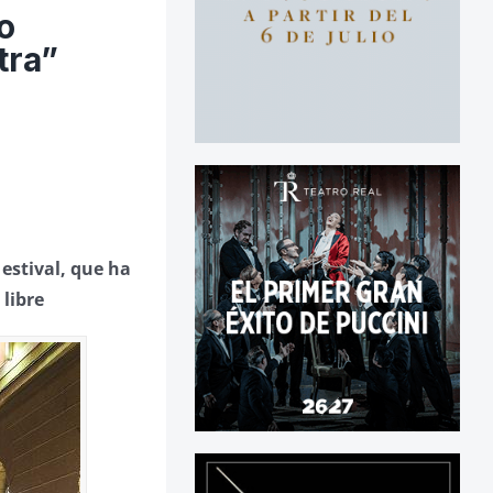
o
tra”
estival, que ha
 libre