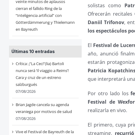
veinte minutos de aplausos
solistas como
Patr
cierran el fallido Ring de la
Ofrecerán recitales
“Inteligencia artificial” con
Daniil Trifonov
, en
Götterdämmerung y Thielemann
en Bayreuth
los espectáculos po
El
Festival de Lucer
Últimas 10 entradas
año, anunció final
estarán protagoniz
Crítica: ¡“La Ceci”(lia) Bartoli
Patricia Kopatchin
nunca será ‘Il viaggio a Reims’!
Cara y cruz de un estreno
que interpretará una
salzburgués
07/08/2026
Por otro lado los
f
Festival de Wexfo
Brian Jagde cancela su agenda
realizarla en vivo.
veraniega por motivos de salud
07/08/2026
El primero, cuya pr
Vive el Festival de Bayreuth de la
streaming,
recurrió