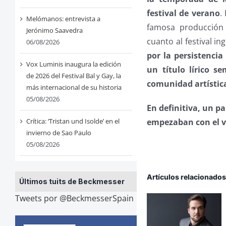
festival de verano
.
Melómanos: entrevista a
famosa producció
Jerónimo Saavedra
cuanto al festival i
06/08/2026
por la persistencia
Vox Luminis inaugura la edición
un título lírico 
de 2026 del Festival Bal y Gay, la
comunidad artístic
más internacional de su historia
05/08/2026
En definitiva, un 
empezaban con el ve
Crítica: ‘Tristan und Isolde’ en el
invierno de Sao Paulo
05/08/2026
Artículos relacionado
Últimos tuits de Beckmesser
Tweets por @BeckmesserSpain