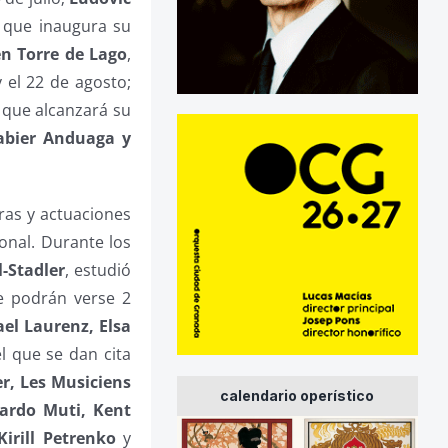
, que inaugura su
en Torre de Lago
,
 el 22 de agosto;
, que alcanzará su
Xabier Anduaga y
ras y actuaciones
onal. Durante los
-Stadler
, estudió
te podrán verse 2
el Laurenz, Elsa
l que se dan cita
r, Les Musiciens
calendario operístico
cardo Muti, Kent
irill Petrenko
y