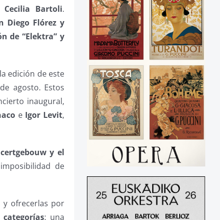
Cecilia Bartoli
.
n Diego Flórez y
 de “Elektra” y
a edición de este
 de agosto. Estos
ncierto inaugural,
naco
e
Igor Levit
,
ncertgebouw y el
imposibilidad de
 y ofrecerlas por
 categorías
: una