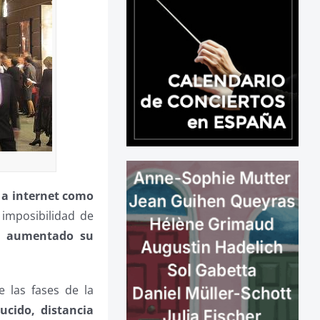
 a internet como
 imposibilidad de
 aumentado su
e las fases de la
ucido, distancia