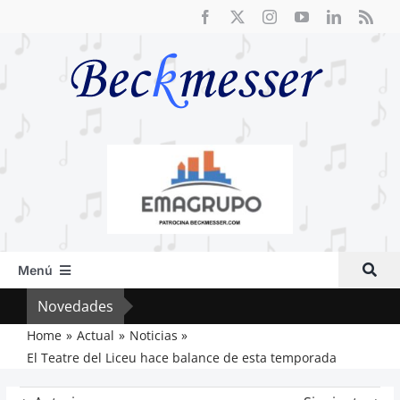
Saltar
al
contenido
Menú
Inicio
Novedades
Crít
Actual
Home
Actual
Noticias
El Teatre del Liceu hace balance de esta temporada
Artículos
Crítica