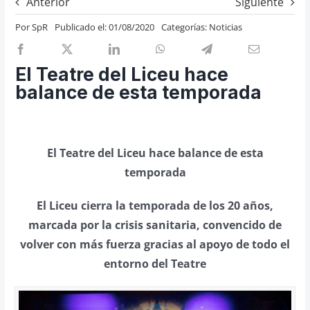
Anterior
Siguiente
Previos de ópera
Por
SpR
Publicado el: 01/08/2020
Categorías:
Noticias
Entrevistas
Recomendación
El Teatre del Liceu hace
Cosas de Beckmesser
balance de esta temporada
Nosotros y privacidad
Buscar:
El Teatre del Liceu hace balance de esta
temporada
El Liceu cierra la temporada de los 20 años,
marcada por la crisis sanitaria, convencido de
volver con más fuerza gracias al apoyo de todo el
entorno del Teatre