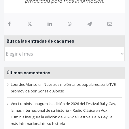
privacidad
para más información.
Busca las entradas de cada mes
Busca
las
entradas
Últimos comentarios
de
cada
Lourdes Alonso
en
Nuestros melómanos populares, serie TVE
mes
promovida por Gonzalo Alonso
Vox Luminis inaugura la edición de 2026 del Festival Bal y Gay,
la más internacional de su historia – Radio Clásica
en
Vox
Luminis inaugura la edición de 2026 del Festival Bal y Gay, la
más internacional de su historia