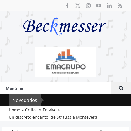
Saltar
al
contenido
Menú
Inicio
Novedades
El F
Actual
Home
Crítica
En vivo
Un discreto encanto: de Strauss a Monteverdi
Artículos
Crítica