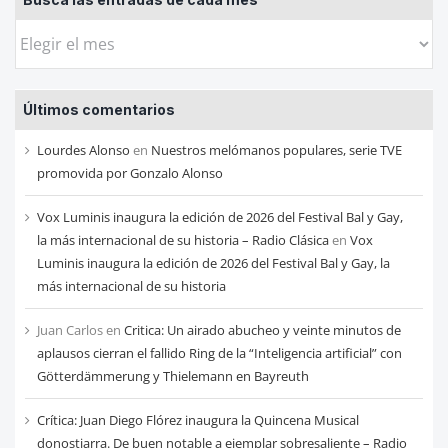
Busca
las
entradas
Últimos comentarios
de
cada
Lourdes Alonso
en
Nuestros melómanos populares, serie TVE
mes
promovida por Gonzalo Alonso
Vox Luminis inaugura la edición de 2026 del Festival Bal y Gay,
la más internacional de su historia – Radio Clásica
en
Vox
Luminis inaugura la edición de 2026 del Festival Bal y Gay, la
más internacional de su historia
Juan Carlos
en
Critica: Un airado abucheo y veinte minutos de
aplausos cierran el fallido Ring de la “Inteligencia artificial” con
Götterdämmerung y Thielemann en Bayreuth
Crítica: Juan Diego Flórez inaugura la Quincena Musical
donostiarra. De buen notable a ejemplar sobresaliente – Radio