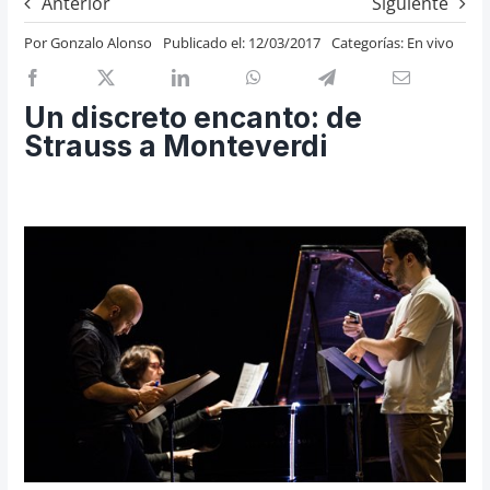
Anterior
Siguiente
Previos de ópera
Por
Gonzalo Alonso
Publicado el: 12/03/2017
Categorías:
En vivo
Entrevistas
Recomendación
Un discreto encanto: de
Cosas de Beckmesser
Strauss a Monteverdi
Nosotros y privacidad
Buscar: