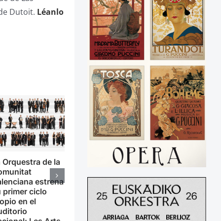
de Dutoit.
Léanlo
 Orquestra de la
omunitat
lenciana estrena
 primer ciclo
opio en el
ditorio
cional: Les Arts