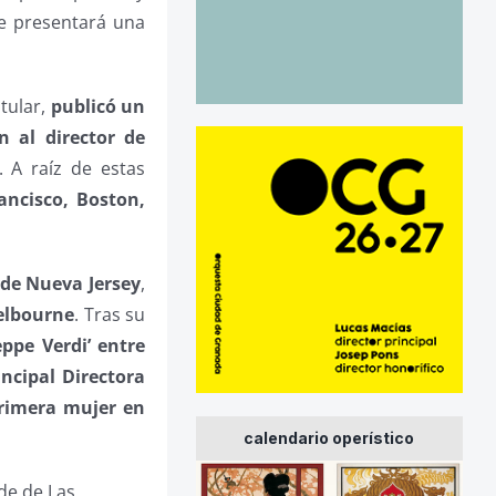
ue presentará una
tular,
publicó un
 al director de
. A raíz de estas
ancisco, Boston,
 de Nueva Jersey
,
Melbourne
. Tras su
eppe Verdi’ entre
incipal Directora
rimera mujer en
calendario operístico
de de Las