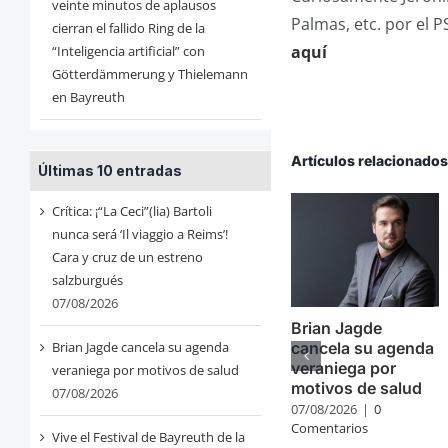
veinte minutos de aplausos
Palmas, etc. por el P
cierran el fallido Ring de la
aquí
“Inteligencia artificial” con
Götterdämmerung y Thielemann
en Bayreuth
Artículos relacionado
Últimas 10 entradas
Crítica: ¡“La Ceci”(lia) Bartoli
nunca será ‘Il viaggio a Reims’!
Cara y cruz de un estreno
salzburgués
07/08/2026
Brian Jagde
cancela su agenda
Brian Jagde cancela su agenda
veraniega por
veraniega por motivos de salud
motivos de salud
07/08/2026
07/08/2026
|
0
Comentarios
Vive el Festival de Bayreuth de la