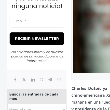
ninguna noticia!
¡No enviamos spam! Lee nuestra
política de privacidad
para más
información.
Charles Dutoit ya 
Busca las entradas de cada
chino-americana X
mes
mañana en una rueda
Busca
y presidenta de la