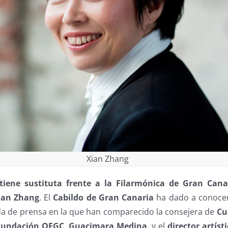
Xian Zhang
tiene sustituta frente a la Filarmónica de Gran Canar
ian Zhang
. El
Cabildo de Gran Canaria
ha dado a conoce
 de prensa en la que han comparecido la consejera de
Cu
 Fundación OFGC
,
Guacimara Medina
, y el
director artísti