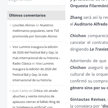
las
Orquesta Filarmóni
entradas
Últimos comentarios
de
Zhang
será así la r
cada
el
Auditorio Alfred
Lourdes Alonso
en
Nuestros
mes
melómanos populares, serie TVE
Chichon
compareció
promovida por Gonzalo Alonso
cancelar el contrat
Vox Luminis inaugura la edición
dirigiendo
La Travia
de 2026 del Festival Bal y Gay, la
más internacional de su historia –
Advirtiendo de que 
Radio Clásica
en
Vox Luminis
Chichon
aseguró qu
inaugura la edición de 2026 del
cultural de la orqu
Festival Bal y Gay, la más
internacional de su historia
confirmó su comprom
género sino por su 
Juan Carlos
en
Critica: Un airado
abucheo y veinte minutos de
Gintautas Kevisas
,
aplausos cierran el fallido Ring de
la consejera por “
di
la “Inteligencia artificial” con