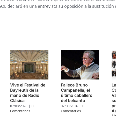
SOE declaró en una entrevista su oposición a la sustitución 
s
Vive el Festival de
Fallece Bruno
La
Bayreuth de la
Campanella, el
C
mano de Radio
último caballero
Va
Clásica
del belcanto
su
pr
07/08/2026
|
0
07/08/2026
|
0
Au
Comentarios
Comentarios
Na