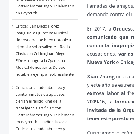
llamadas de amigos
Götterdämmerung y Thielemann
en Bayreuth
demanda contra el E
Crítica: Juan Diego Flórez
En 2017, la
Orquesta
inaugura la Quincena Musical
comunicado que re
donostiarra. De buen notable a
conducta inapropi
ejemplar sobresaliente – Radio
acusaciones,
varia
Clásica
en
Crítica: Juan Diego
Flórez inaugura la Quincena
Nueva York
o
Chica
Musical donostiarra. De buen
notable a ejemplar sobresaliente
Xian Zhang
ocupa ac
y este año se estre
Critica: Un airado abucheo y
exitosa labor al fr
veinte minutos de aplausos
cierran el fallido Ring de la
2009-16, la formac
“Inteligencia artificial” con
Invitada de la Orq
Götterdämmerung y Thielemann
tener este puesto e
en Bayreuth – Radio Clásica
en
Critica: Un airado abucheo y
Curiosamente Jerónim