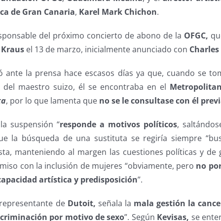
ca de Gran Canaria
,
Karel Mark Chichon
.
esponsable del próximo concierto de abono de la
OFGC,
que
o Kraus
el 13 de marzo, inicialmente anunciado con
Charles
 ante la prensa hace escasos días ya que, cuando se tom
o del maestro suizo, él se encontraba en el
Metropolita
ta
, por lo que lamenta que
no se le consultase con él pre
la suspensión “
responde a motivos políticos
, saltándose
e la búsqueda de una sustituta se regiría siempre “bus
esta, manteniendo al margen las cuestiones políticas y de
iso con la inclusión de mujeres “obviamente, pero
no por
capacidad artística y predisposición
”.
 representante de
Dutoit,
señala la
mala gestión la cance
scriminación por motivo de sexo
”. Según
Kevisas,
se enter