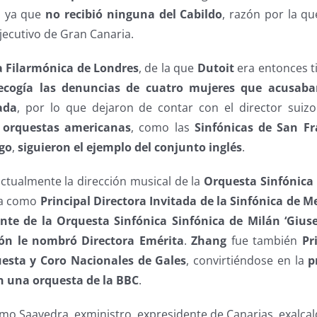
, ya que
no recibió ninguna del Cabildo
, razón por la q
jecutivo de Gran Canaria.
 Filarmónica de Londres
, de la que
Dutoit
era entonces ti
cogía las denuncias de cuatro mujeres que acusaban
ada
, por lo que dejaron de contar con el director suizo
s orquestas americanas
, como las
Sinfónicas de San Fr
go
,
siguieron el ejemplo del conjunto inglés
.
tualmente la dirección musical de la
Orquesta Sinfónica
na como
Principal Directora Invitada de la Sinfónica de 
ente de la Orquesta Sinfónica Sinfónica de Milán ‘Gius
ión le nombró Directora Emérita
.
Zhang
fue también
Pr
uesta y Coro Nacionales de Gales
, convirtiéndose en la
p
n una orquesta de la BBC
.
o Saavedra, exministro, expresidente de Canarias, exalcal