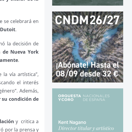
 se celebrará en
 Dutoit
.
ó la decisión de
n de Nueva York
viamente
.
 la vía artística”,
cando el interés
 género”. Además,
 su condición de
lación
y critica a
ó por la prensa y