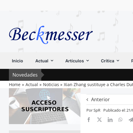
Saltar
al
contenido
Inicio
Actual
Artículos
Crítica
Novedades
Home
Actual
Noticias
Xian Zhang sustituye a Charles Dut
Anterior
Por
SpR
Publicado el: 21