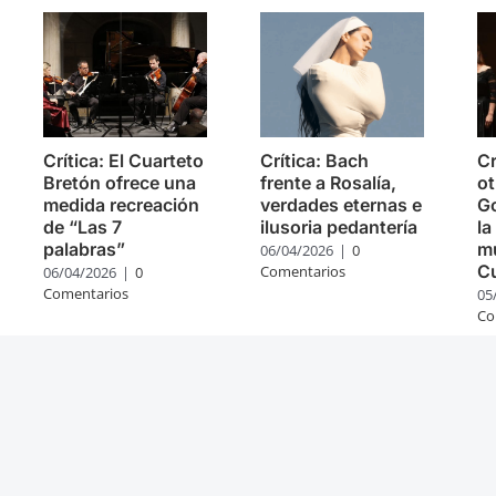
Crítica: El Cuarteto
Crítica: Bach
Cr
Bretón ofrece una
frente a Rosalía,
ot
medida recreación
verdades eternas e
Go
de “Las 7
ilusoria pedantería
la
palabras”
mú
06/04/2026
|
0
C
Comentarios
06/04/2026
|
0
Comentarios
05
Co