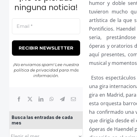
humor y doble sent
ninguna noticia!
tuvieron mucho que
artística de la que
Pontificios. Haende
seria, prestándose
óperas y oratorios d
aquí presentes, com
musical y momentos
¡No enviamos spam! Lee nuestra
política de privacidad
para más
información.
Estos espectáculos 
una gira internacion
gira en Madrid, para
esta orquesta barroc
ha confirmado una v
Busca las entradas de cada
que dirigía desde el
mes
óperas de Haendel p
Busca