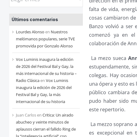
dirección en el prim
las
falta de vida, energ
entradas
cosas cambiaron de m
Últimos comentarios
de
Banzo volvió a ser 
cada
Lourdes Alonso
en
Nuestros
comenzó ya en el 
mes
melómanos populares, serie TVE
colaboración de Ann 
promovida por Gonzalo Alonso
La mezo sueca
Ann
Vox Luminis inaugura la edición
estupendamente, sin
de 2026 del Festival Bal y Gay, la
más internacional de su historia –
colegas. Hay ocasio
Radio Clásica
en
Vox Luminis
una ópera y esto es 
inaugura la edición de 2026 del
público cambiara de 
Festival Bal y Gay, la más
pudo haber sido muy
internacional de su historia
este repertorio.
Juan Carlos
en
Critica: Un airado
abucheo y veinte minutos de
La mezzo soprano 
aplausos cierran el fallido Ring de
es excepcional en 
la “Inteligencia artificial” con