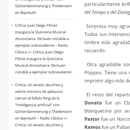
particularmente bril
Götterdämmerung y Thielemann
del Tempo e del Disin
en Bayreuth
Crítica: Juan Diego Flórez
Sorpresa muy agrad
inaugura la Quincena Musical
Todas sus intervenci
donostiarra. De buen notable a
timbre más agradabl
ejemplar sobresaliente – Radio
recuerdo.
Clásica
en
Crítica: Juan Diego
Flórez inaugura la Quincena
Otra agradable sor
Musical donostiarra. De buen
Poppea. Tiene una v
notable a ejemplar sobresaliente
imprimir algo más de
Critica: Un airado abucheo y
veinte minutos de aplausos
El resto del repart
cierran el fallido Ring de la
Donato
fue un Clau
“Inteligencia artificial” con
blanquecino por ar
Götterdämmerung y Thielemann
en Bayreuth – Radio Clásica
en
Pastor
fue un Narci
Critica: Un airado abucheo y
Ramos
fue un Pallan