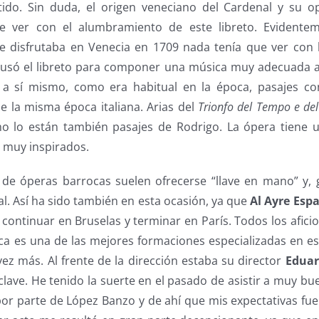
ido. Sin duda, el origen veneciano del Cardenal y su o
 ver con el alumbramiento de este libreto. Evidenteme
 se disfrutaba en Venecia en 1709 nada tenía que ver con 
l usó el libreto para componer una música muy adecuada 
 a sí mismo, como era habitual en la época, pasajes co
e la misma época italiana. Arias del
Trionfo del Tempo e de
o lo están también pasajes de Rodrigo. La ópera tiene 
 muy inspirados.
de óperas barrocas suelen ofrecerse “llave en mano” y,
al. Así ha sido también en esta ocasión, ya que
Al Ayre Esp
 continuar en Bruselas y terminar en París. Todos los afic
a es una de las mejores formaciones especializadas en est
ez más. Al frente de la dirección estaba su director
Eduar
 clave. He tenido la suerte en el pasado de asistir a muy b
or parte de López Banzo y de ahí que mis expectativas fue