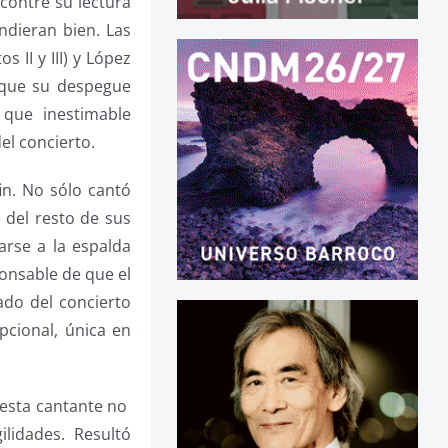
contré su lectura
ndieran bien. Las
II y III) y López
é que su despegue
que inestimable
el concierto.
in. No sólo cantó
 del resto de sus
arse a la espalda
ponsable de que el
ado del concierto
pcional, única en
 esta cantante no
lidades. Resultó