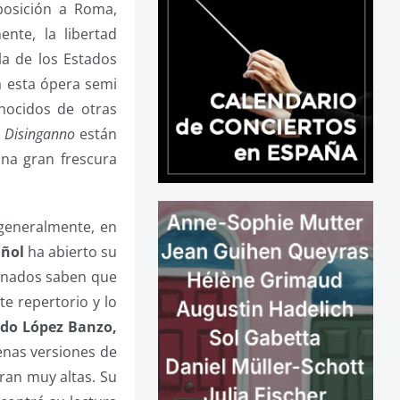
posición a Roma,
nte, la libertad
la de los Estados
a esta ópera semi
nocidos de otras
l Disinganno
están
una gran frescura
 generalmente, en
añol
ha abierto su
ionados saben que
e repertorio y lo
do López Banzo,
uenas versiones de
ran muy altas. Su