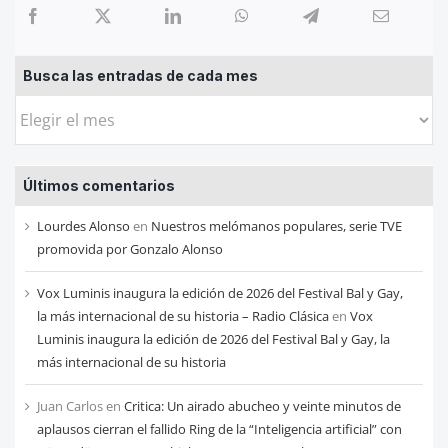
Busca las entradas de cada mes
Busca
las
entradas
Últimos comentarios
de
cada
Lourdes Alonso
en
Nuestros melómanos populares, serie TVE
mes
promovida por Gonzalo Alonso
Vox Luminis inaugura la edición de 2026 del Festival Bal y Gay,
la más internacional de su historia – Radio Clásica
en
Vox
Luminis inaugura la edición de 2026 del Festival Bal y Gay, la
más internacional de su historia
Juan Carlos
en
Critica: Un airado abucheo y veinte minutos de
aplausos cierran el fallido Ring de la “Inteligencia artificial” con