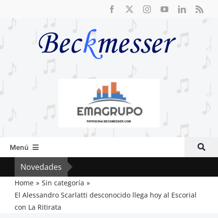
Saltar
al
contenido
Menú
Inicio
Novedades
Crít
Actual
Home
Sin categoría
El Alessandro Scarlatti desconocido llega hoy al Escorial
Artículos
con La Ritirata
Crítica