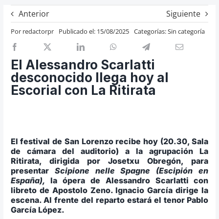
Previos de ópera
Anterior
Siguiente
Entrevistas
Por
redactorpr
Publicado el: 15/08/2025
Categorías:
Sin categoría
Recomendación
Cosas de Beckmesser
El Alessandro Scarlatti
desconocido llega hoy al
Nosotros y privacidad
Escorial con La Ritirata
Buscar:
El festival de San Lorenzo recibe hoy (20.30, Sala
de cámara del auditorio) a la agrupación La
Ritirata, dirigida por Josetxu Obregón, para
presentar
Scipione nelle Spagne (Escipión en
España),
la ópera de Alessandro Scarlatti con
libreto de Apostolo Zeno. Ignacio García dirige la
escena. Al frente del reparto estará el tenor Pablo
García López.