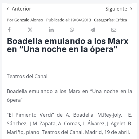
Previos de ópera
Anterior
Siguiente
Entrevistas
Por
Gonzalo Alonso
Publicado el: 19/04/2013
Categorías:
Crítica
Recomendación
Cosas de Beckmesser
Boadella emulando a los Marx
en “Una noche en la ópera”
Nosotros y privacidad
Buscar:
Teatros del Canal
Boadella emulando a los Marx en “Una noche en la
ópera”
“El Pimiento Verdi” de A. Boadella, M.Rey-Joly, E.
Sánchez, J.M. Zapata, A. Comas, L. Álvarez, J. Agelet. B.
Mariño, piano. Teatros del Canal. Madrid, 19 de abril.