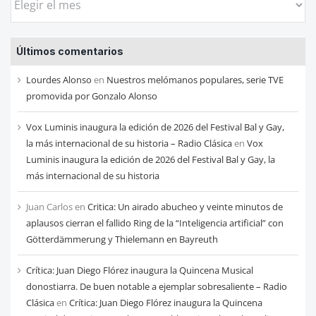
las
entradas
Últimos comentarios
de
cada
Lourdes Alonso
en
Nuestros melómanos populares, serie TVE
mes
promovida por Gonzalo Alonso
Vox Luminis inaugura la edición de 2026 del Festival Bal y Gay,
la más internacional de su historia – Radio Clásica
en
Vox
Luminis inaugura la edición de 2026 del Festival Bal y Gay, la
más internacional de su historia
Juan Carlos
en
Critica: Un airado abucheo y veinte minutos de
aplausos cierran el fallido Ring de la “Inteligencia artificial” con
Götterdämmerung y Thielemann en Bayreuth
Crítica: Juan Diego Flórez inaugura la Quincena Musical
donostiarra. De buen notable a ejemplar sobresaliente – Radio
Clásica
en
Crítica: Juan Diego Flórez inaugura la Quincena