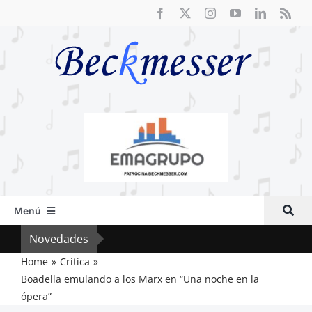
Saltar
al
contenido
Menú
Inicio
Novedades
Crít
Actual
Home
Crítica
Boadella emulando a los Marx en “Una noche en la
Artículos
ópera”
Crítica