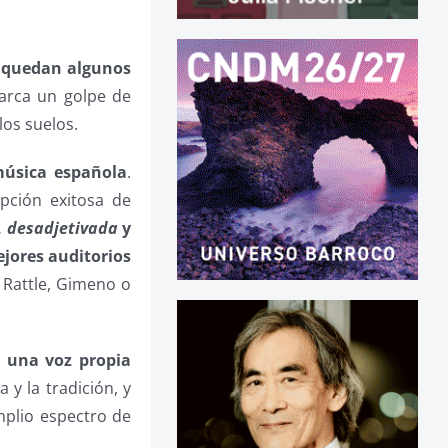
, quedan algunos
marca un golpe de
los suelos.
música española
.
pción exitosa de
,
desadjetivada
y
ejores auditorios
 Rattle, Gimeno o
r una voz propia
 y la tradición, y
mplio espectro de