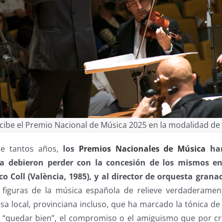
recibe el Premio Nacional de Música 2025 en la modalidad d
de tantos años,
los
Premios Nacionales de Música
han
a debieron perder con la concesión de los mismos en
o Coll (València, 1985), y al director de orquesta gran
 figuras de la música española de relieve verdaderament
sa local, provinciana incluso, que ha marcado la tónica de
“quedar bien”, el compromiso o el amiguismo que por cr