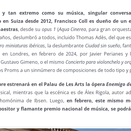
 y tan extremo como su música, singular conversa
o en Suiza desde 2012, Francisco Coll es dueño de un 
aestras
, desde su
opus 1
(
Aqua Cinerea
, para gran orquesta
años, deslumbró a todos, incluido Thomas Adès, del que es
ro miniaturas ibéricas
, la deslumbrante
Ciudad sin sueño
, fan
 en Londres, en febrero de 2024, por Javier Perianes y 
r Gustavo Gimeno, o el mismo
Concierto para violonchelo y or
os Proms a un sinnúmero de composiciones de todo tipo y p
re estrenará en el Palau de Les Arts la ópera
Enemigo de
ical, mientras que la escénica es de Álex Rigola, autor ad
 homónima de Ibsen. Luego,
en febrero, este mismo m
positor y flamante premio nacional de música, se podrá