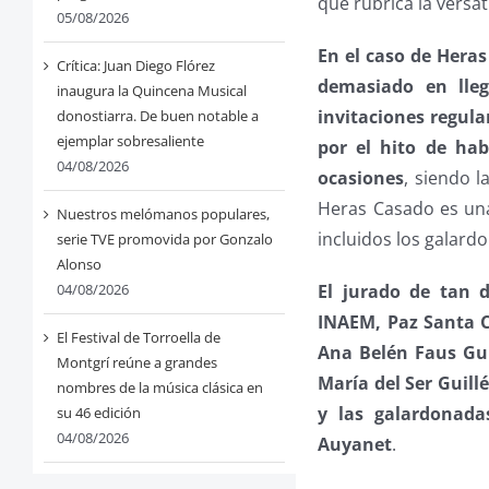
que rubrica la versa
05/08/2026
En el caso de Hera
Crítica: Juan Diego Flórez
demasiado en llega
inaugura la Quincena Musical
invitaciones regul
donostiarra. De buen notable a
ejemplar sobresaliente
por el hito de hab
04/08/2026
ocasiones
, siendo l
Heras Casado es una
Nuestros melómanos populares,
incluidos los galard
serie TVE promovida por Gonzalo
Alonso
El jurado de tan d
04/08/2026
INAEM, Paz Santa Ce
El Festival de Torroella de
Ana Belén Faus Gui
Montgrí reúne a grandes
María del Ser Guillé
nombres de la música clásica en
y las galardonad
su 46 edición
04/08/2026
Auyanet
.