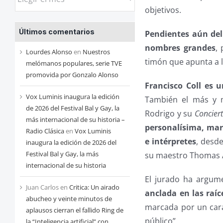
las
objetivos.
entradas
Últimos comentarios
Pendientes aún del
de
nombres grandes
,
cada
Lourdes Alonso
en
Nuestros
timón que apunta a l
mes
melómanos populares, serie TVE
promovida por Gonzalo Alonso
Francisco Coll es
Vox Luminis inaugura la edición
También el más y m
de 2026 del Festival Bal y Gay, la
Rodrigo y su
Concier
más internacional de su historia –
personalísima, marc
Radio Clásica
en
Vox Luminis
e intérpretes
, desd
inaugura la edición de 2026 del
Festival Bal y Gay, la más
su maestro Thomas 
internacional de su historia
El jurado ha argum
Juan Carlos
en
Critica: Un airado
anclada en las raíc
abucheo y veinte minutos de
marcada por un cara
aplausos cierran el fallido Ring de
público”.
la “Inteligencia artificial” con