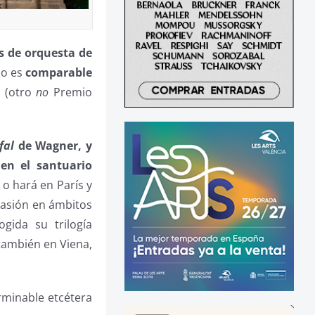
s de orquesta de
lo es
comparable
o
(otro
no
Premio
fal
de Wagner, y
 en el santuario
o hará en París y
 pasión en ámbitos
gida su trilogía
 también en Viena,
rminable etcétera