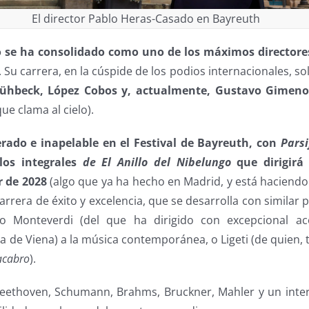
El director Pablo Heras-Casado en Bayreuth
 se ha consolidado como uno de los máximos directore
. Su carrera, en la cúspide de los podios internacionales, so
Frühbeck, López Cobos y, actualmente, Gustavo Gimen
ue clama al cielo).
terado e inapelable en el Festival de Bayreuth, con
Parsi
clos integrales
de El Anillo del Nibelungo
que dirigirá
r de 2028
(algo que ya ha hecho en Madrid, y está haciendo 
carrera de éxito y excelencia, que se desarrolla con similar
o Monteverdi (del que ha dirigido con excepcional aco
ra de Viena) a la música contemporánea, o Ligeti (de quien,
acabro
).
eethoven, Schumann, Brahms, Bruckner, Mahler y un inte