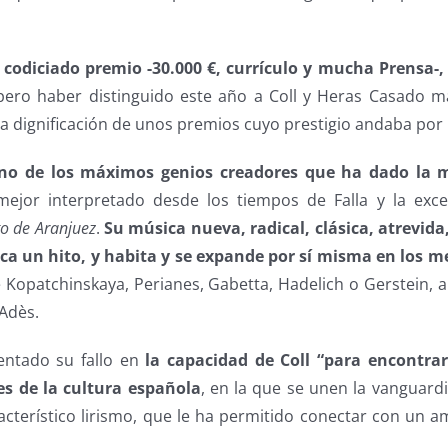
 codiciado premio -30.000 €, currículo y mucha Prensa-
 pero haber distinguido este año a Coll y Heras Casado 
a dignificación de unos premios cuyo prestigio andaba por 
 uno de los máximos genios creadores que ha dado la 
ejor interpretado desde los tiempos de Falla y la exce
to de Aranjuez
.
Su música nueva, radical, clásica, atrevida
a un hito, y habita y se expande por sí misma en los m
e Kopatchinskaya, Perianes, Gabetta, Hadelich o Gerstein, a
Adès.
entado su fallo en
la capacidad de Coll “para encontra
es de la cultura española
, en la que se unen la vanguardia
cterístico lirismo, que le ha permitido conectar con un a