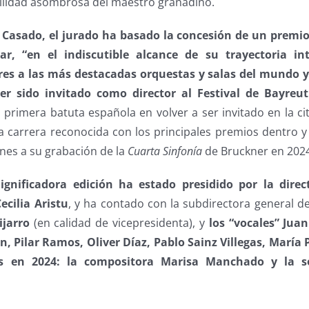
tilidad asombrosa del maestro granadino.
s Casado, el jurado ha basado la concesión de un premi
r, “en el indiscutible alcance de su trayectoria in
ares a las más destacadas orquestas y salas del mundo y
er sido invitado como director al Festival de Bayreu
a primera batuta española en volver a ser invitado en la c
 carrera reconocida con los principales premios dentro y
ones a su grabación de la
Cuarta Sinfonía
de Bruckner en 2024
ignificadora edición ha estado presidido por la direc
cilia Aristu
, y ha contado con la subdirectora general d
jarro
(en calidad de vicepresidenta), y
los “vocales” Juan
n, Pilar Ramos, Oliver Díaz, Pablo Sainz Villegas, María P
as en 2024: la compositora Marisa Manchado y la 