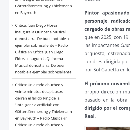
Götterdämmerung y Thielemann
Pintor apasionado
en Bayreuth
personaje, radicad
Crítica: Juan Diego Flórez
cargado de obras m
inaugura la Quincena Musical
que en 2025, con 19 
donostiarra. De buen notable a
las impactantes
Cuat
ejemplar sobresaliente – Radio
Clásica
en
Crítica: Juan Diego
orquesta, estrenada
Flórez inaugura la Quincena
Londres dirigida po
Musical donostiarra. De buen
por Sol Gabetta en l
notable a ejemplar sobresaliente
El próximo noviemb
Critica: Un airado abucheo y
propio dirección mus
veinte minutos de aplausos
cierran el fallido Ring de la
basado en la obra
“Inteligencia artificial” con
dirigido por el com
Götterdämmerung y Thielemann
Real
.
en Bayreuth – Radio Clásica
en
Critica: Un airado abucheo y