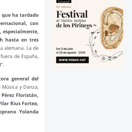
o que ha tardado
ternacional, con
, especialmente,
th hasta en tres
ita alemana. La de
 fuera de España,
”.
tora general del
e Música y Danza,
 Pérez Floristán,
ilar Rius Fortea,
soprano Yolanda