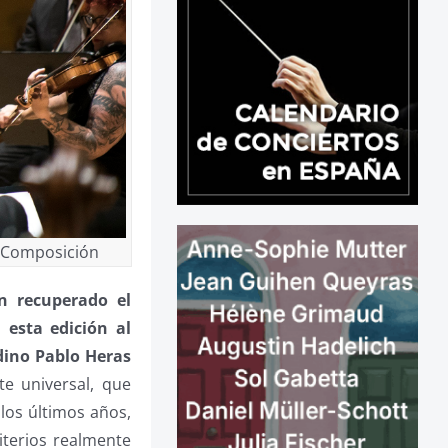
e Composición
 recuperado el
 esta edición al
adino Pablo Heras
e universal, que
 los últimos años,
iterios realmente