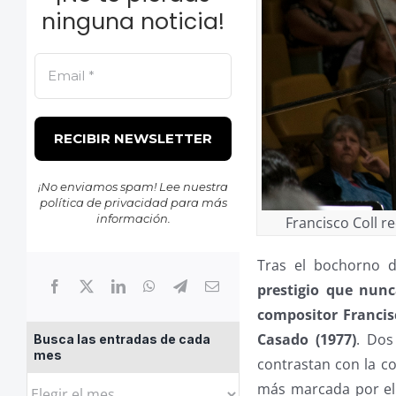
ninguna noticia!
¡No enviamos spam! Lee nuestra
política de privacidad
para más
información.
Francisco Coll 
Tras el bochorno 
prestigio que nunc
compositor Francisc
Casado (1977)
. Dos
Busca las entradas de cada
mes
contrastan con la co
Busca
más marcada por el 