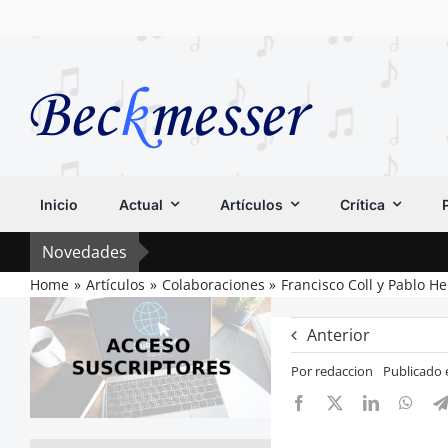
Saltar
al
contenido
Inicio
Actual
Artículos
Crítica
Novedades
Home
Artículos
Colaboraciones
Francisco Coll y Pablo H
Anterior
Por
redaccion
Publicado 