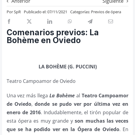
Anterior
Siguiente
Previos de ópera
Por
SpR
Publicado el: 07/11/2021
Categorías:
Previos de ópera
Entrevistas
Recomendación
Comenarios previos: La
Cosas de Beckmesser
Bohème en Oviedo
Nosotros y privacidad
Buscar:
LA BOHÈME (G. PUCCINI)
Teatro Campoamor de Oviedo
Una vez más llega
La Bohème
al
Teatro Campoamor
de Oviedo
,
donde se pudo ver por última vez en
enero de 2016
. Indudablemente, el tirón popular de
esta ópera es muy grande y
son muchas las veces
que se ha podido ver en la Ópera de Oviedo
. En