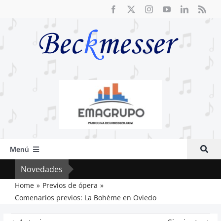
Saltar
al
contenido
Menú
Inicio
Novedades
Crít
Actual
Home
Previos de ópera
Comenarios previos: La Bohème en Oviedo
Artículos
Crítica