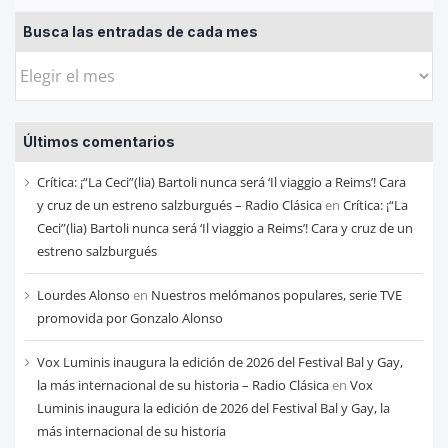
Busca las entradas de cada mes
Busca
las
entradas
Últimos comentarios
de
cada
Crítica: ¡“La Ceci”(lia) Bartoli nunca será ‘Il viaggio a Reims’! Cara
mes
y cruz de un estreno salzburgués – Radio Clásica
en
Crítica: ¡“La
Ceci”(lia) Bartoli nunca será ‘Il viaggio a Reims’! Cara y cruz de un
estreno salzburgués
Lourdes Alonso
en
Nuestros melómanos populares, serie TVE
promovida por Gonzalo Alonso
Vox Luminis inaugura la edición de 2026 del Festival Bal y Gay,
la más internacional de su historia – Radio Clásica
en
Vox
Luminis inaugura la edición de 2026 del Festival Bal y Gay, la
más internacional de su historia