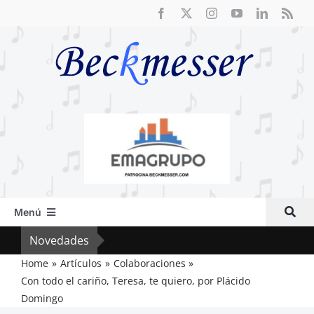
Saltar
al
contenido
Menú
Inicio
Novedades
Crít
Actual
Home
Artículos
Colaboraciones
Con todo el cariño, Teresa, te quiero, por Plácido
Artículos
Domingo
Crítica