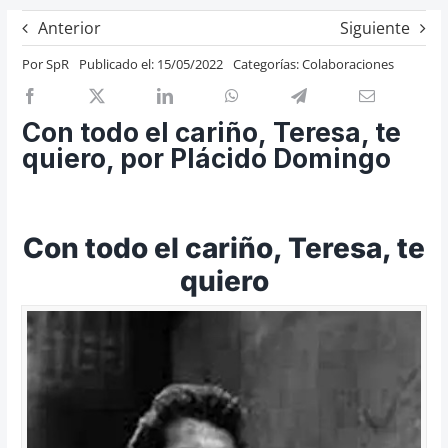
Previos de ópera
Anterior
Siguiente
Entrevistas
Por
SpR
Publicado el: 15/05/2022
Categorías:
Colaboraciones
Recomendación
Cosas de Beckmesser
Con todo el cariño, Teresa, te
quiero, por Plácido Domingo
Nosotros y privacidad
Buscar:
Con todo el cariño, Teresa, te
quiero