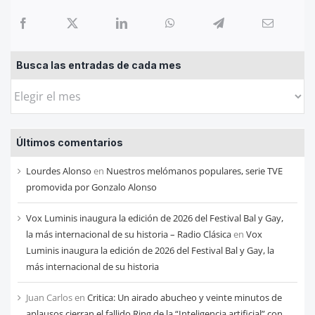
Busca las entradas de cada mes
Busca
las
entradas
Últimos comentarios
de
cada
Lourdes Alonso
en
Nuestros melómanos populares, serie TVE
mes
promovida por Gonzalo Alonso
Vox Luminis inaugura la edición de 2026 del Festival Bal y Gay,
la más internacional de su historia – Radio Clásica
en
Vox
Luminis inaugura la edición de 2026 del Festival Bal y Gay, la
más internacional de su historia
Juan Carlos
en
Critica: Un airado abucheo y veinte minutos de
aplausos cierran el fallido Ring de la “Inteligencia artificial” con