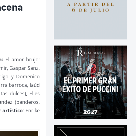
ncena
a:
El amor brujo:
mir, Gaspar Sanz,
drigo y Domenico
arra barroca, laúd
tas dulces), Elies
ández (panderos,
 artístico
: Enrike