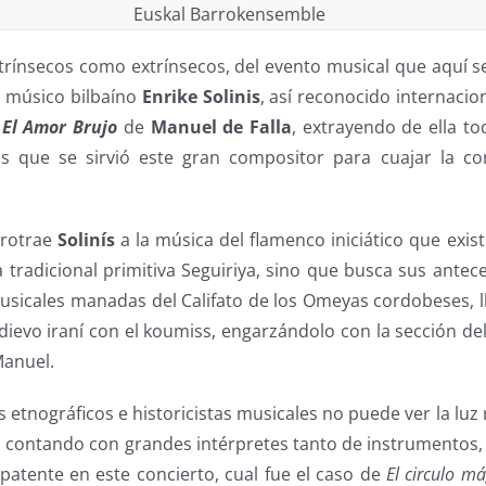
Euskal Barrokensemble
ntrínsecos como extrínsecos, del evento musical que aquí s
l músico bilbaíno
Enrike Solinis
, así reconocido internaci
s
El Amor Brujo
de
Manuel de Falla
, extrayendo de ella to
os que se sirvió este gran compositor para cuajar la co
.
trotrae
Solinís
a la música del flamenco iniciático que existió
tradicional primitiva Seguiriya, sino que busca sus antec
sicales manadas del Califato de los Omeyas cordobeses, l
ievo iraní con el koumiss, engarzándolo con la sección de
Manuel.
s etnográficos e historicistas musicales no puede ver la luz
s contando con grandes intérpretes tanto de instrumentos,
 patente en este concierto, cual fue el caso de
El circulo má