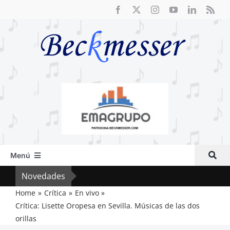
Saltar
al
contenido
Menú
Inicio
Novedades
El F
Actual
Home
Crítica
En vivo
Crítica: Lisette Oropesa en Sevilla. Músicas de las dos
Artículos
orillas
Crítica