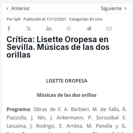
Previos de ópera
Anterior
Siguiente
Entrevistas
Por
SpR
Publicado el: 17/12/2021
Categorías:
En vivo
Recomendación
Cosas de Beckmesser
Crítica: Lisette Oropesa en
Sevilla. Músicas de las dos
Nosotros y privacidad
orillas
Buscar:
LISETTE OROPESA
Músicas de las dos orillas
Programa
: Obras de F. A. Barbieri, M. de Falla, Á.
Piazzolla, J. Nin, J. Ankermann, P. Sorozábal E.
Lecuona, J. Rodrigo, E. Arrieta, M. Penella y G.