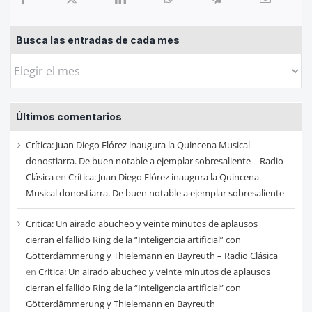
Busca las entradas de cada mes
Busca
las
entradas
Últimos comentarios
de
cada
Crítica: Juan Diego Flórez inaugura la Quincena Musical
mes
donostiarra. De buen notable a ejemplar sobresaliente – Radio
Clásica
en
Crítica: Juan Diego Flórez inaugura la Quincena
Musical donostiarra. De buen notable a ejemplar sobresaliente
Critica: Un airado abucheo y veinte minutos de aplausos
cierran el fallido Ring de la “Inteligencia artificial” con
Götterdämmerung y Thielemann en Bayreuth – Radio Clásica
en
Critica: Un airado abucheo y veinte minutos de aplausos
cierran el fallido Ring de la “Inteligencia artificial” con
Götterdämmerung y Thielemann en Bayreuth