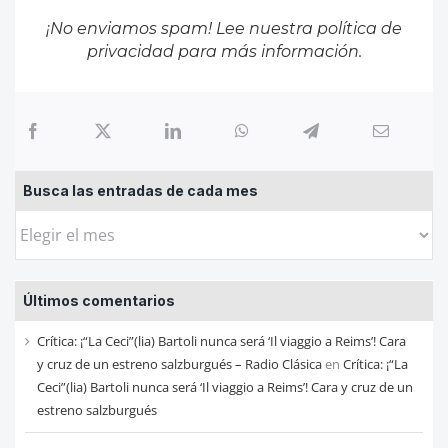
¡No enviamos spam! Lee nuestra
política de
privacidad
para más información.
Busca las entradas de cada mes
Busca
las
entradas
Últimos comentarios
de
cada
Crítica: ¡“La Ceci”(lia) Bartoli nunca será ‘Il viaggio a Reims’! Cara
mes
y cruz de un estreno salzburgués – Radio Clásica
en
Crítica: ¡“La
Ceci”(lia) Bartoli nunca será ‘Il viaggio a Reims’! Cara y cruz de un
estreno salzburgués