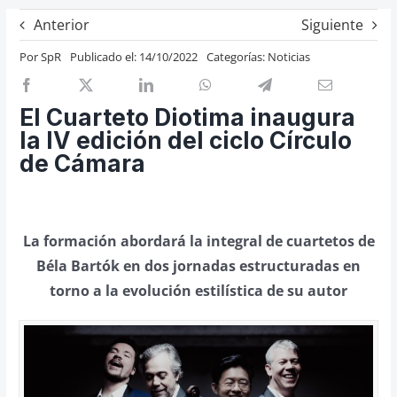
Previos de ópera
Anterior
Siguiente
Entrevistas
Por
SpR
Publicado el: 14/10/2022
Categorías:
Noticias
Recomendación
Cosas de Beckmesser
El Cuarteto Diotima inaugura
la IV edición del ciclo Círculo
Nosotros y privacidad
de Cámara
Buscar:
La formación abordará la integral de cuartetos de
Béla Bartók en dos jornadas estructuradas en
torno a la evolución estilística de su autor