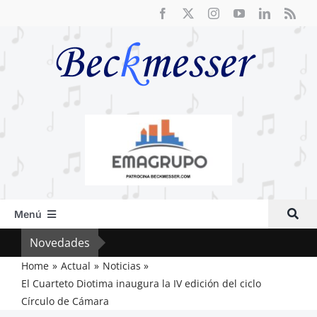
Saltar
al
contenido
Menú
Inicio
Novedades
Crít
Actual
Home
Actual
Noticias
El Cuarteto Diotima inaugura la IV edición del ciclo
Artículos
Círculo de Cámara
Crítica