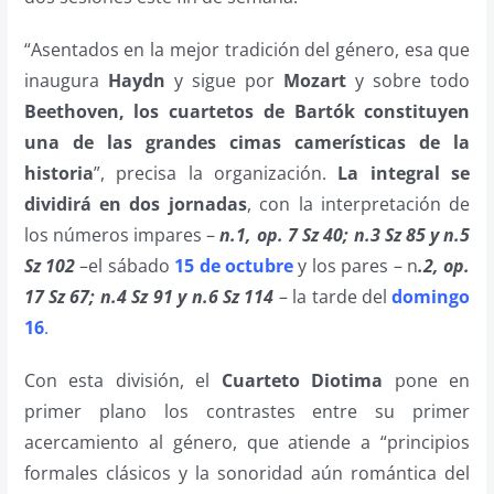
“Asentados en la mejor tradición del género, esa que
inaugura
Haydn
y sigue por
Mozart
y sobre todo
Beethoven,
los cuartetos de Bartók constituyen
una de las grandes cimas camerísticas de la
historia
”, precisa la organización.
La integral se
dividirá en dos jornadas
, con la interpretación de
los números impares –
n.1, op. 7 Sz 40; n.3 Sz 85 y n.5
Sz 102
–el sábado
15 de octubre
y los pares – n
.2, op.
17 Sz 67; n.4 Sz 91 y n.6 Sz 114
– la tarde del
domingo
16
.
Con esta división, el
Cuarteto Diotima
pone en
primer plano los contrastes entre su primer
acercamiento al género, que atiende a “principios
formales clásicos y la sonoridad aún romántica del