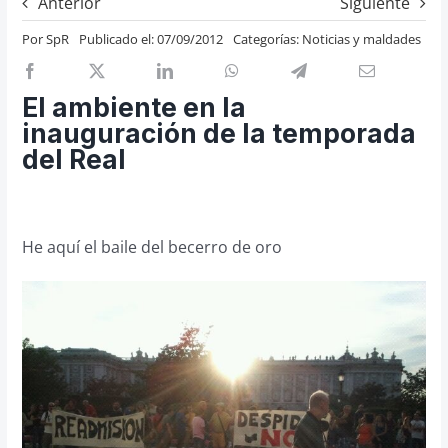
Anterior
Siguiente
Previos de ópera
Por
SpR
Publicado el: 07/09/2012
Categorías:
Noticias y maldades
Entrevistas
Recomendación
El ambiente en la
Cosas de Beckmesser
inauguración de la temporada
del Real
Nosotros y privacidad
Buscar:
He aquí el baile del becerro de oro