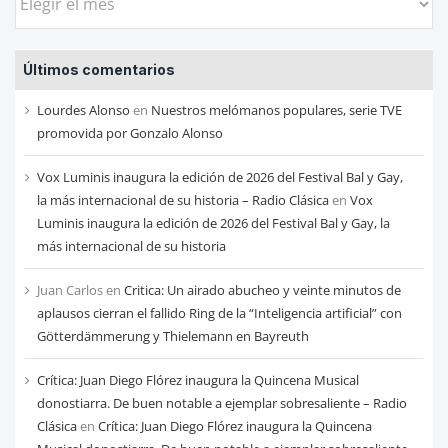
las
entradas
Últimos comentarios
de
cada
Lourdes Alonso
en
Nuestros melómanos populares, serie TVE
mes
promovida por Gonzalo Alonso
Vox Luminis inaugura la edición de 2026 del Festival Bal y Gay,
la más internacional de su historia – Radio Clásica
en
Vox
Luminis inaugura la edición de 2026 del Festival Bal y Gay, la
más internacional de su historia
Juan Carlos
en
Critica: Un airado abucheo y veinte minutos de
aplausos cierran el fallido Ring de la “Inteligencia artificial” con
Götterdämmerung y Thielemann en Bayreuth
Crítica: Juan Diego Flórez inaugura la Quincena Musical
donostiarra. De buen notable a ejemplar sobresaliente – Radio
Clásica
en
Crítica: Juan Diego Flórez inaugura la Quincena