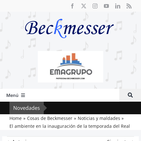
Saltar
al
contenido
Menú
Inicio
Novedades
Crít
Actual
Home
Cosas de Beckmesser
Noticias y maldades
El ambiente en la inauguración de la temporada del Real
Artículos
Crítica