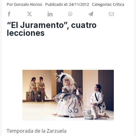
Por
Gonzalo Alonso
Publicado el: 24/11/2012
Categorías:
Crítica
Previos de ópera
Entrevistas
“El Juramento”, cuatro
Recomendación
lecciones
Cosas de Beckmesser
Nosotros y privacidad
Buscar:
Temporada de la Zarzuela