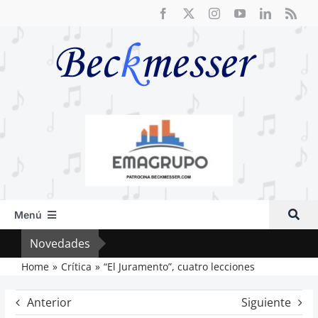
Saltar
al
contenido
Menú
Inicio
Novedades
Crít
Actual
Home
Crítica
“El Juramento”, cuatro lecciones
Artículos
Anterior
Siguiente
Crítica