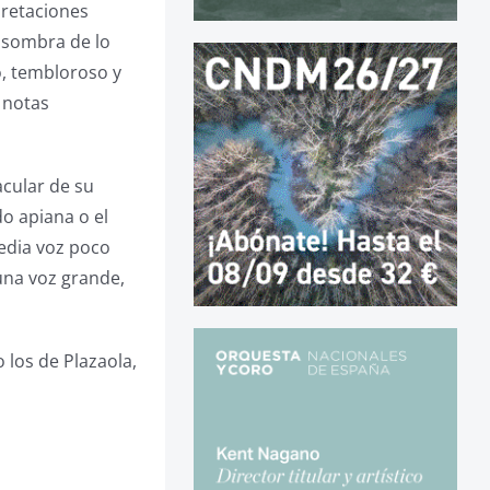
pretaciones
a sombra de lo
o, tembloroso y
 notas
acular de su
o apiana o el
edia voz poco
una voz grande,
los de Plazaola,