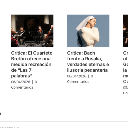
s
Crítica: El Cuarteto
Crítica: Bach
Cr
Bretón ofrece una
frente a Rosalía,
ot
medida recreación
verdades eternas e
Go
de “Las 7
ilusoria pedantería
la
palabras”
mú
06/04/2026
|
0
C
Comentarios
06/04/2026
|
0
Comentarios
05
Co
o