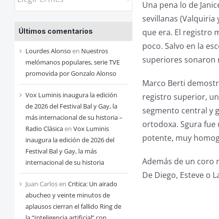
Una pena lo de Jani
las
sevillanas (Valquiria
entradas
que era. El registro
Últimos comentarios
de
poco. Salvo en la es
cada
Lourdes Alonso
en
Nuestros
superiores sonaron me
mes
melómanos populares, serie TVE
promovida por Gonzalo Alonso
Marco Berti demostr
Vox Luminis inaugura la edición
registro superior, u
de 2026 del Festival Bal y Gay, la
segmento central y 
más internacional de su historia –
ortodoxa. Sgura fue 
Radio Clásica
en
Vox Luminis
potente, muy homog
inaugura la edición de 2026 del
Festival Bal y Gay, la más
Además de un coro m
internacional de su historia
De Diego, Esteve o L
Juan Carlos
en
Critica: Un airado
abucheo y veinte minutos de
aplausos cierran el fallido Ring de
la “Inteligencia artificial” con