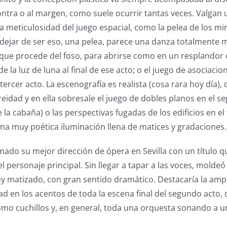
contra o al margen, como suele ocurrir tantas veces. Valgan 
la meticulosidad del juego espacial, como la pelea de los mi
n dejar de ser eso, una pelea, parece una danza totalment
o que procede del foso, para abrirse como en un resplandor 
de la luz de luna al final de ese acto; o el juego de asociaci
tercer acto. La escenografía es realista (cosa rara hoy día),
oreidad y en ella sobresale el juego de dobles planos en el 
de la cabaña) o las perspectivas fugadas de los edificios en el
 una muy poética iluminación llena de matices y gradaciones.
rmado su mejor dirección de ópera en Sevilla con un título 
l personaje principal. Sin llegar a tapar a las voces, molde
uy matizado, con gran sentido dramático. Destacaría la am
vidad en los acentos de toda la escena final del segundo acto,
como cuchillos y, en general, toda una orquesta sonando a un