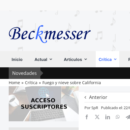
Saltar
al
contenido
Inicio
Actual
Artículos
Crítica
Novedades
Home
Crítica
Fuego y nieve sobre California
Anterior
Por
SpR
Publicado el: 22