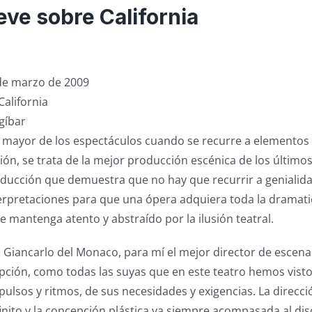
eve sobre California
1 de marzo de 2009
California
gíbar
 mayor de los espectáculos cuando se recurre a elementos
nión, se trata de la mejor producción escénica de los último
ducción que demuestra que no hay que recurrir a genialida
erpretaciones para que una ópera adquiera toda la dramati
e mantenga atento y abstraído por la ilusión teatral.
e Giancarlo del Monaco, para mí el mejor director de escena 
pción, como todas las suyas que en este teatro hemos vist
 pulsos y ritmos, de sus necesidades y exigencias. La direcci
nfinito y la concepción plástica va siempre acompasada al di