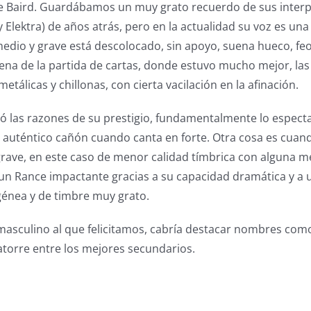
ce Baird. Guardábamos un muy grato recuerdo de sus inter
 y Elektra) de años atrás, pero en la actualidad su voz es un
 medio y grave está descolocado, sin apoyo, suena hueco, fe
cena de la partida de cartas, donde estuvo mucho mejor, las
tálicas y chillonas, con cierta vacilación en la afinación.
ó las razones de su prestigio, fundamentalmente lo espect
n auténtico cañón cuando canta en forte. Otra cosa es cuand
grave, en este caso de menor calidad tímbrica con alguna m
un Rance impactante gracias a su capacidad dramática y a 
énea y de timbre muy grato.
asculino al que felicitamos, cabría destacar nombres como 
atorre entre los mejores secundarios.