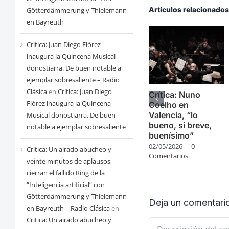
Artículos relacionado
Götterdämmerung y Thielemann
en Bayreuth
Crítica: Juan Diego Flórez
inaugura la Quincena Musical
donostiarra. De buen notable a
ejemplar sobresaliente – Radio
Clásica
en
Crítica: Juan Diego
Crítica: Nuno
Flórez inaugura la Quincena
Coelho en
Valencia, “lo
Musical donostiarra. De buen
bueno, si breve,
notable a ejemplar sobresaliente
buenísimo”
02/05/2026
|
0
Critica: Un airado abucheo y
Comentarios
veinte minutos de aplausos
cierran el fallido Ring de la
“Inteligencia artificial” con
Götterdämmerung y Thielemann
Deja un comentari
en Bayreuth – Radio Clásica
en
Critica: Un airado abucheo y
Comentario