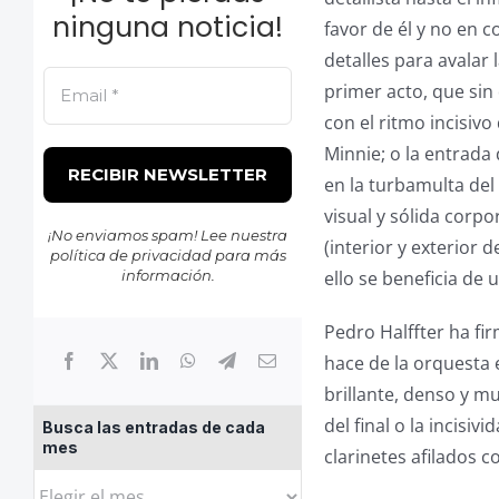
ninguna noticia!
favor de él y no en 
detalles para avalar 
primer acto, que si
con el ritmo incisiv
Minnie; o la entrada 
en la turbamulta del 
visual y sólida corp
¡No enviamos spam! Lee nuestra
(interior y exterior 
política de privacidad
para más
información.
ello se beneficia de
Pedro Halffter ha fi
hace de la orquesta e
brillante, denso y m
del final o la incisi
Busca las entradas de cada
mes
clarinetes afilados 
Busca