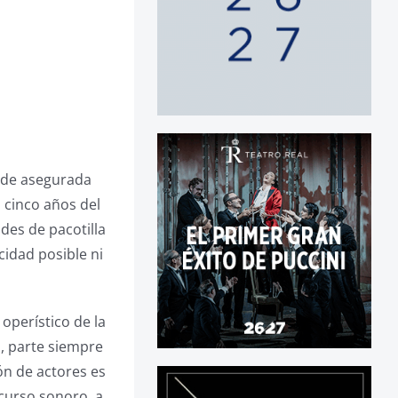
 de asegurada
s cinco años del
des de pacotilla
cidad posible ni
operístico de la
o, parte siempre
ón de actores es
scurso sonoro, a