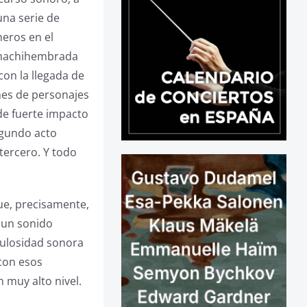
una serie de
neros en el
e machihembrada
con la llegada de
ones de personajes
 de fuerte impacto
segundo acto
 tercero. Y todo
que, precisamente,
ó un sonido
pulosidad sonora
 con esos
 muy alto nivel.