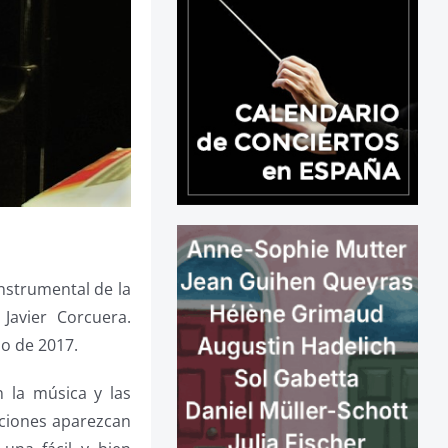
instrumental de la
Javier Corcuera.
io de 2017.
n la música y las
aciones aparezcan