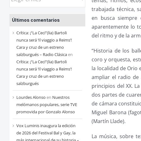
temas, ritmos, eco
las
trabajada técnica, 
entradas
en busca siempre d
Últimos comentarios
de
aparentemente lo to
cada
Crítica: ¡“La Ceci”(lia) Bartoli
del ritmo y de la arm
mes
nunca será ‘Il viaggio a Reims’!
Cara y cruz de un estreno
“Historia de los bal
salzburgués – Radio Clásica
en
coro y orquesta, est
Crítica: ¡“La Ceci”(lia) Bartoli
la localidad de Orio 
nunca será ‘Il viaggio a Reims’!
Cara y cruz de un estreno
ampliar el radio de 
salzburgués
principios del XX. L
dos partes de cuare
Lourdes Alonso
en
Nuestros
de cámara constituid
melómanos populares, serie TVE
Miguel Barona (fago
promovida por Gonzalo Alonso
(Martín Llade).
Vox Luminis inaugura la edición
de 2026 del Festival Bal y Gay, la
La música, sobre te
más internacional de su historia –