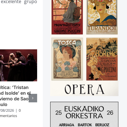
excelente grupo
ítica: ‘Tristan
d Isolde’ en el
vierno de Sao
aulo
/08/2026
|
0
mentarios