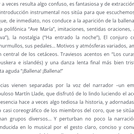
 a veces resulta algo confuso, es fantasiosa y de extracci
introducción instrumental nos sitúa para que escuchemo
ue, de inmediato, nos conduce a la aparición de la ballena
na polifónica “Ave María”, imitaciones, sentidas oraciones, 
va”), la nostalgia (“Ha entrado la noche”), El conjuro 
 murmullos, sus pedales… Motivos y atmósferas variados, a
n central de los cetáceos. Traviesos acentos en “Los cura
uskera e islandés) y una danza lenta final más bien tris
a aguda “¡Ballena! ¡Ballena!”
cias vienen separadas por la voz del narrador –un emo
loso Martín Llade, que disfrutó de lo lindo luciendo el ac
sencia hace a veces algo tediosa la historia, y adornada
 casi coreográfico de los miembros del coro, que se sitúa
rman grupos diversos… Y perturban no poco la narraci
ucida en lo musical por el gesto claro, conciso y conv