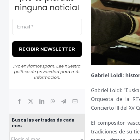
ninguna noticia!
¡No enviamos spam! Lee nuestra
política de privacidad
para más
Gabriel Loidi: histo
información.
Gabriel Loidi: “Euska
Orquesta de la RTV
Concierto III del XV
Busca las entradas de cada
El compositor vasco
mes
tradiciones de su t
Busca