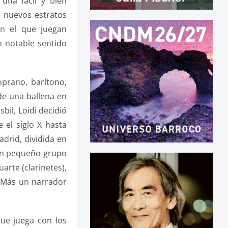
una fácil y bien
a nuevos estratos
en el que juegan
n notable sentido
oprano, barítono,
de una ballena en
bil, Loidi decidió
 el siglo X hasta
drid, dividida en
 un pequeño grupo
arte (clarinetes),
. Más un narrador
que juega con los