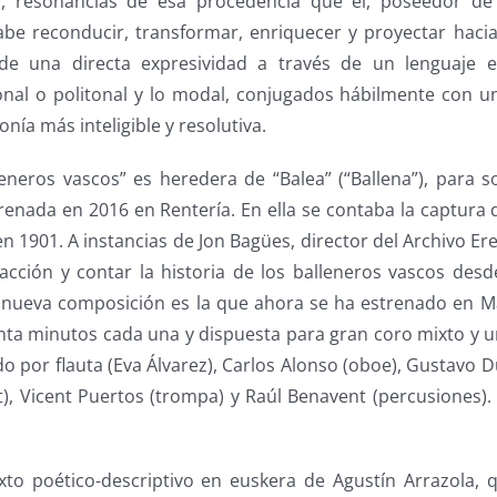
s, resonancias de esa procedencia que él, poseedor de 
sabe reconducir, transformar, enriquecer y proyectar haci
e una directa expresividad a través de un lenguaje 
nal o politonal y lo modal, conjugados hábilmente con u
onía más inteligible y resolutiva.
leneros vascos” es heredera de “Balea” (“Ballena”), para s
renada en 2016 en Rentería. En ella se contaba la captura 
en 1901. A instancias de Jon Bagües, director del Archivo Eres
acción y contar la historia de los balleneros vascos desde
a nueva composición es la que ahora se ha estrenado en Ma
nta minutos cada una y dispuesta para gran coro mixto y
o por flauta (Eva Álvarez), Carlos Alonso (oboe), Gustavo Du
t), Vicent Puertos (trompa) y Raúl Benavent (percusiones)
xto poético-descriptivo en euskera de Agustín Arrazola, 