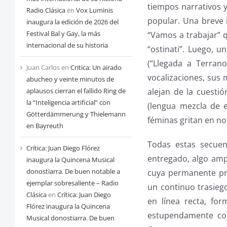
tiempos narrativos y
Radio Clásica
en
Vox Luminis
popular. Una breve 
inaugura la edición de 2026 del
Festival Bal y Gay, la más
“Vamos a trabajar” q
internacional de su historia
“ostinati”. Luego, u
(“Llegada a Terrano
Juan Carlos
en
Critica: Un airado
vocalizaciones, sus
abucheo y veinte minutos de
alejan de la cuestió
aplausos cierran el fallido Ring de
la “Inteligencia artificial” con
(lengua mezcla de e
Götterdämmerung y Thielemann
féminas gritan en not
en Bayreuth
Todas estas secuen
Crítica: Juan Diego Flórez
entregado, algo ampu
inaugura la Quincena Musical
donostiarra. De buen notable a
cuya permanente pre
ejemplar sobresaliente – Radio
un continuo trasiego
Clásica
en
Crítica: Juan Diego
en línea recta, fo
Flórez inaugura la Quincena
estupendamente cond
Musical donostiarra. De buen