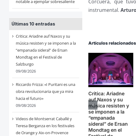
Corcuera, que tuv
notable a ejemplar sobresaliente
instrumental.
Arturo
Últimas 10 entradas
Critica: Ariadne auf Naxos y su
Artículos relacionado
música resisten y se imponen a la
“empanada sideral” de Ersan
Mondtag en el Festival de
Salzburgo
09/08/2026
Riccardo Frizza: «I Puritani es una
obra revolucionaria que ya mira
Critica: Ariadne
hacia el futuro»
auf Naxos y su
música resisten y
09/08/2026
se imponen a la
“empanada
Videos de Montserrat Caballé y
sideral” de Ersan
Teresa Berganza en los festivales
Mondtag en el
de Orange y Aix-on-Provence
Festival de