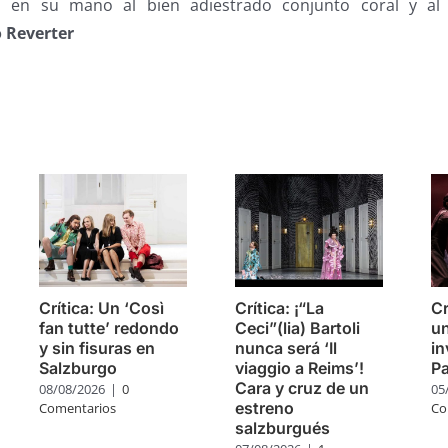
o en su mano al bien adiestrado conjunto coral y al 
 Reverter
s
Crítica: Un ‘Così
Crítica: ¡“La
Cr
fan tutte’ redondo
Ceci”(lia) Bartoli
un
y sin fisuras en
nunca será ‘Il
in
Salzburgo
viaggio a Reims’!
P
Cara y cruz de un
08/08/2026
|
0
05
estreno
Comentarios
Co
salzburgués