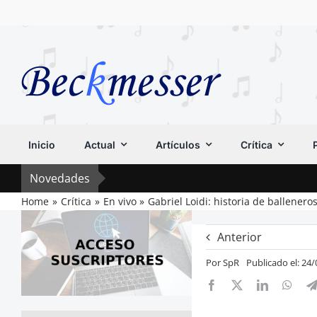
Saltar
al
contenido
Inicio
Actual
Artículos
Crítica
Novedades
Home
Crítica
En vivo
Gabriel Loidi: historia de ballenero
Anterior
Por
SpR
Publicado el: 24