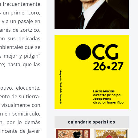
ón frecuentemente
s un primer coro,
 y a un pasaje en
aires de zortzico,
con sus delicadas
mbientales que se
s mejor y pidgin”
te; hasta que las
tivo, elocuente,
ento de su tierra-
s visualmente con
n en semicírculo,
ón, por lo demás
calendario operístico
incente de Javier