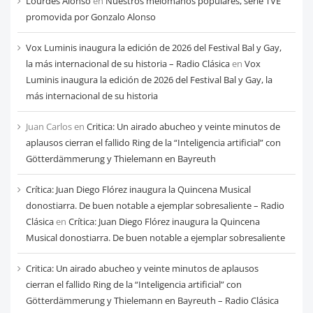
Lourdes Alonso
en
Nuestros melómanos populares, serie TVE
mes
promovida por Gonzalo Alonso
Vox Luminis inaugura la edición de 2026 del Festival Bal y Gay,
la más internacional de su historia – Radio Clásica
en
Vox
Luminis inaugura la edición de 2026 del Festival Bal y Gay, la
más internacional de su historia
Juan Carlos
en
Critica: Un airado abucheo y veinte minutos de
aplausos cierran el fallido Ring de la “Inteligencia artificial” con
Götterdämmerung y Thielemann en Bayreuth
Crítica: Juan Diego Flórez inaugura la Quincena Musical
donostiarra. De buen notable a ejemplar sobresaliente – Radio
Clásica
en
Crítica: Juan Diego Flórez inaugura la Quincena
Musical donostiarra. De buen notable a ejemplar sobresaliente
Critica: Un airado abucheo y veinte minutos de aplausos
cierran el fallido Ring de la “Inteligencia artificial” con
Götterdämmerung y Thielemann en Bayreuth – Radio Clásica