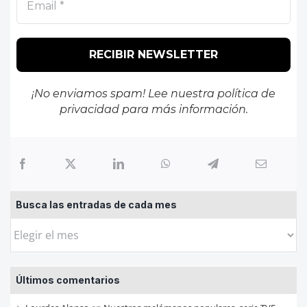
¡No enviamos spam! Lee nuestra
política de
privacidad
para más información.
Busca las entradas de cada mes
Busca
las
entradas
Últimos comentarios
de
cada