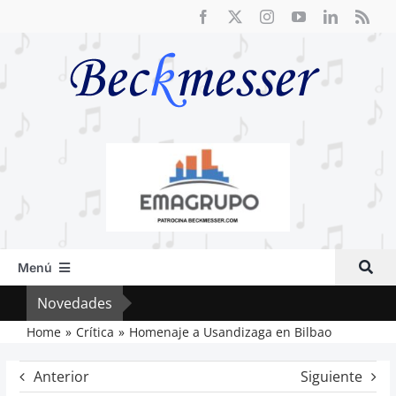
Saltar
al
contenido
Menú
Inicio
Novedades
El F
Actual
Home
Crítica
Homenaje a Usandizaga en Bilbao
Artículos
Anterior
Siguiente
Crítica