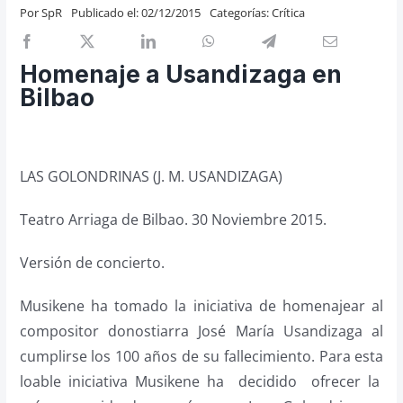
Por
SpR
Publicado el: 02/12/2015
Categorías:
Crítica
Previos de ópera
Entrevistas
Homenaje a Usandizaga en
Recomendación
Bilbao
Cosas de Beckmesser
Nosotros y privacidad
Buscar:
LAS GOLONDRINAS (J. M. USANDIZAGA)
Teatro Arriaga de Bilbao. 30 Noviembre 2015.
Versión de concierto.
Musikene ha tomado la iniciativa de homenajear al
compositor donostiarra José María Usandizaga al
cumplirse los 100 años de su fallecimiento. Para esta
loable iniciativa Musikene ha decidido ofrecer la