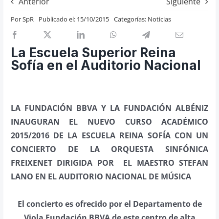
Anterior
Siguiente
Previos de ópera
Por
SpR
Publicado el: 15/10/2015
Categorías:
Noticias
Entrevistas
Recomendación
La Escuela Superior Reina
Cosas de Beckmesser
Sofía en el Auditorio Nacional
Nosotros y privacidad
Buscar:
LA FUNDACIÓN BBVA Y LA FUNDACIÓN ALBÉNIZ
INAUGURAN EL NUEVO CURSO ACADÉMICO
2015/2016 DE LA ESCUELA REINA SOFÍA CON UN
CONCIERTO DE LA ORQUESTA SINFÓNICA
FREIXENET DIRIGIDA POR EL MAESTRO STEFAN
LANO EN EL AUDITORIO NACIONAL DE MÚSICA
El concierto es ofrecido por el Departamento de
Viola Fundación BBVA de este centro de alta