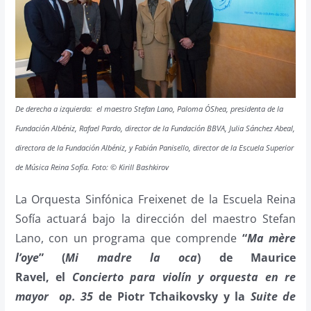
De derecha a izquierda: el maestro Stefan Lano, Paloma O´Shea, presidenta de la
Fundación Albéniz, Rafael Pardo, director de la Fundación BBVA, Julia Sánchez Abeal,
directora de la Fundación Albéniz, y Fabián Panisello, director de la Escuela Superior
de Música Reina Sofía. Foto: © Kirill Bashkirov
La Orquesta Sinfónica Freixenet de la Escuela Reina
Sofía actuará bajo la dirección del maestro Stefan
Lano, con un programa que comprende
“
Ma mère
l’oye
” (
Mi madre la oca
) de Maurice
Ravel, el
Concierto para violín y orquesta en re
mayor op. 35
de Piotr Tchaikovsky y la
Suite de