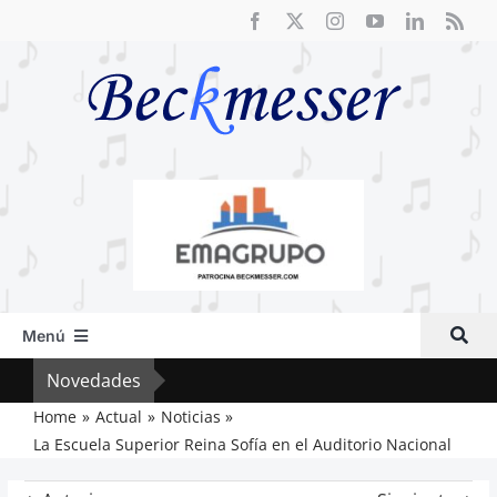
Saltar
al
contenido
Menú
Inicio
Novedades
El R
Actual
Home
Actual
Noticias
La Escuela Superior Reina Sofía en el Auditorio Nacional
Artículos
Crítica