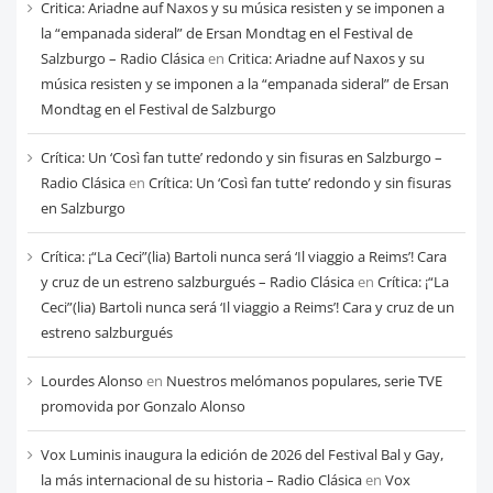
cada
Critica: Ariadne auf Naxos y su música resisten y se imponen a
mes
la “empanada sideral” de Ersan Mondtag en el Festival de
Salzburgo – Radio Clásica
en
Critica: Ariadne auf Naxos y su
música resisten y se imponen a la “empanada sideral” de Ersan
Mondtag en el Festival de Salzburgo
Crítica: Un ‘Così fan tutte’ redondo y sin fisuras en Salzburgo –
Radio Clásica
en
Crítica: Un ‘Così fan tutte’ redondo y sin fisuras
en Salzburgo
Crítica: ¡“La Ceci”(lia) Bartoli nunca será ‘Il viaggio a Reims’! Cara
y cruz de un estreno salzburgués – Radio Clásica
en
Crítica: ¡“La
Ceci”(lia) Bartoli nunca será ‘Il viaggio a Reims’! Cara y cruz de un
estreno salzburgués
Lourdes Alonso
en
Nuestros melómanos populares, serie TVE
promovida por Gonzalo Alonso
Vox Luminis inaugura la edición de 2026 del Festival Bal y Gay,
la más internacional de su historia – Radio Clásica
en
Vox