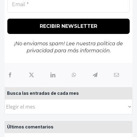
¡No enviamos spam! Lee nuestra
política de
privacidad
para más información.
Busca las entradas de cada mes
Busca
las
entradas
Últimos comentarios
de