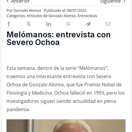
Anterior
Siguiente
Previos de ópera
Por
Gonzalo Alonso
Publicado el: 08/01/2022
Categorías:
Artículos de Gonzalo Alonso
,
Entrevistas
Entrevistas
Recomendación
Melómanos: entrevista con
Cosas de Beckmesser
Severo Ochoa
Nosotros y privacidad
Buscar:
Esta semana, dentro de la serie “Melómanos”,
traemos una interesante entrevista con Severo
Ochoa de Gonzalo Alonso, que fue Premio Nobel de
Fisiología y Medicina. Ochoa falleció en 1993, pero los
investigadores siguen siendo actualidad en plena
pandemia.