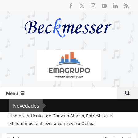
Saltar
al
contenido
Menú
Inicio
Novedades
Cri
Actual
Home
Artículos de Gonzalo Alonso
Entrevistas
Melómanos: entrevista con Severo Ochoa
Artículos
Crítica