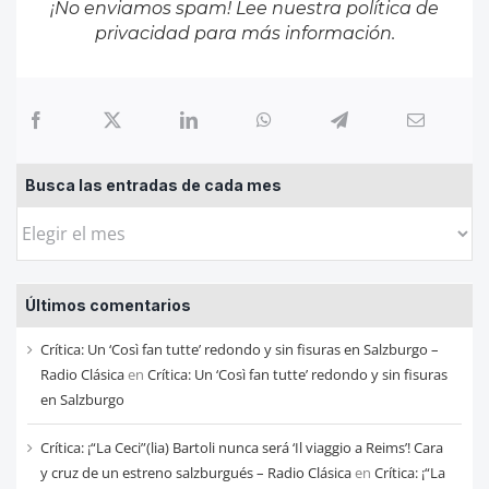
¡No enviamos spam! Lee nuestra
política de
privacidad
para más información.
Busca las entradas de cada mes
Busca
las
entradas
Últimos comentarios
de
cada
Crítica: Un ‘Così fan tutte’ redondo y sin fisuras en Salzburgo –
mes
Radio Clásica
en
Crítica: Un ‘Così fan tutte’ redondo y sin fisuras
en Salzburgo
Crítica: ¡“La Ceci”(lia) Bartoli nunca será ‘Il viaggio a Reims’! Cara
y cruz de un estreno salzburgués – Radio Clásica
en
Crítica: ¡“La