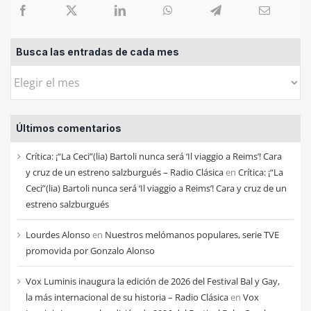
Busca las entradas de cada mes
Busca
las
entradas
Últimos comentarios
de
cada
Crítica: ¡“La Ceci”(lia) Bartoli nunca será ‘Il viaggio a Reims’! Cara
mes
y cruz de un estreno salzburgués – Radio Clásica
en
Crítica: ¡“La
Ceci”(lia) Bartoli nunca será ‘Il viaggio a Reims’! Cara y cruz de un
estreno salzburgués
Lourdes Alonso
en
Nuestros melómanos populares, serie TVE
promovida por Gonzalo Alonso
Vox Luminis inaugura la edición de 2026 del Festival Bal y Gay,
la más internacional de su historia – Radio Clásica
en
Vox