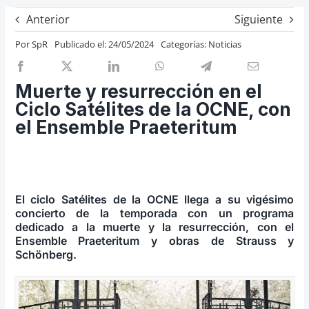
Previos de ópera
Anterior
Siguiente
Entrevistas
Por
SpR
Publicado el: 24/05/2024
Categorías:
Noticias
Recomendación
Cosas de Beckmesser
Muerte y resurrección en el
Ciclo Satélites de la OCNE, con
Nosotros y privacidad
el Ensemble Praeteritum
Buscar:
El ciclo Satélites de la OCNE llega a su vigésimo
concierto de la temporada con un programa
dedicado a la muerte y la resurrección, con el
Ensemble Praeteritum y obras de Strauss y
Schönberg.