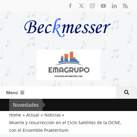
Saltar
al
contenido
Menú
Inicio
Novedades
Crít
Actual
Home
Actual
Noticias
Muerte y resurrección en el Ciclo Satélites de la OCNE,
Artículos
con el Ensemble Praeteritum
Crítica