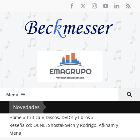
Saltar
al
contenido
Menú
Inicio
Novedades
El F
Actual
Home
Crítica
Discos, DVD's y libros
Reseña cd: OCNE, Shostakovich y Rodrigo. Afkham y
Artículos
Mena
Crítica