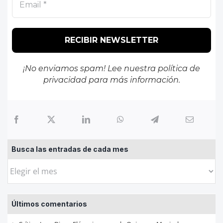
¡No enviamos spam! Lee nuestra
política de
privacidad
para más información.
Busca las entradas de cada mes
Busca
las
entradas
Últimos comentarios
de
cada