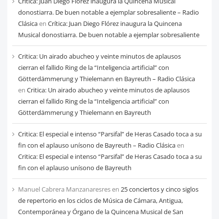
Crítica: Juan Diego Flórez inaugura la Quincena Musical
mes
donostiarra. De buen notable a ejemplar sobresaliente – Radio
Clásica
en
Crítica: Juan Diego Flórez inaugura la Quincena
Musical donostiarra. De buen notable a ejemplar sobresaliente
Critica: Un airado abucheo y veinte minutos de aplausos
cierran el fallido Ring de la “Inteligencia artificial” con
Götterdämmerung y Thielemann en Bayreuth – Radio Clásica
en
Critica: Un airado abucheo y veinte minutos de aplausos
cierran el fallido Ring de la “Inteligencia artificial” con
Götterdämmerung y Thielemann en Bayreuth
Critica: El especial e intenso “Parsifal” de Heras Casado toca a su
fin con el aplauso unísono de Bayreuth – Radio Clásica
en
Critica: El especial e intenso “Parsifal” de Heras Casado toca a su
fin con el aplauso unísono de Bayreuth
Manuel Cabrera Manzanaresres
en
25 conciertos y cinco siglos
de repertorio en los ciclos de Música de Cámara, Antigua,
Contemporánea y Órgano de la Quincena Musical de San