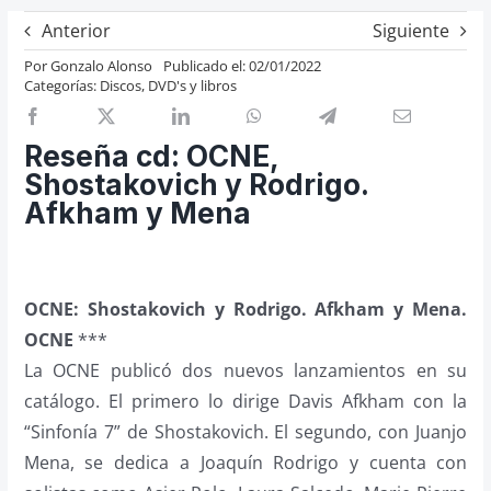
Previos de ópera
Anterior
Siguiente
Entrevistas
Por
Gonzalo Alonso
Publicado el: 02/01/2022
Categorías:
Discos, DVD's y libros
Recomendación
Cosas de Beckmesser
Reseña cd: OCNE,
Nosotros y privacidad
Shostakovich y Rodrigo.
Afkham y Mena
Buscar:
OCNE: Shostakovich y Rodrigo. Afkham y Mena.
OCNE
***
La OCNE publicó dos nuevos lanzamientos en su
catálogo. El primero lo dirige Davis Afkham con la
“Sinfonía 7” de Shostakovich. El segundo, con Juanjo
Mena, se dedica a Joaquín Rodrigo y cuenta con