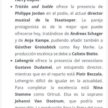
Tristán und Isolde
ofrece la presencia de
Philippe Jordan
en el podio, el actual
director
musical de la Staatsoper
. La pareja
protagonista es de lo mejor que puede
ofrecerse hoy, tratándose de
Andreas Schager
y de
Anja Kampe
, pudiendo añadir también a
Günther Groissböck
como Rey Marke. La
producción escénica se debe a
Calixto Bieito
.
Lohengrin
ofrece la presencia del venezolano
Gustavo Dudamel
, un estupendo director,
mientras que en el reparto está
Piotr Beczala
,
Lohengrin difícil de igualar en la actualidad.
Para completar la excelencia está
Nina
Stemme
como Ortrud. Elsa es la soprano
Johanni Van Oostrum
, que podría ser
mejorable. La producción lleva la firma del ruso