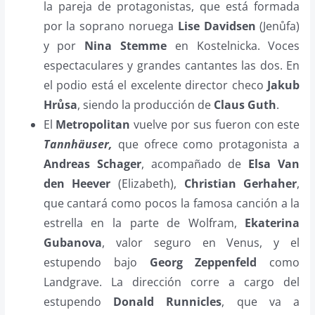
la pareja de protagonistas, que está formada
por la soprano noruega
Lise Davidsen
(Jenůfa)
y por
Nina Stemme
en Kostelnicka. Voces
espectaculares y grandes cantantes las dos. En
el podio está el excelente director checo
Jakub
Hrůsa
, siendo la producción de
Claus Guth
.
El
Metropolitan
vuelve por sus fueron con este
Tannhäuser,
que ofrece como protagonista a
Andreas Schager
, acompañado de
Elsa Van
den Heever
(Elizabeth),
Christian Gerhaher
,
que cantará como pocos la famosa canción a la
estrella en la parte de Wolfram,
Ekaterina
Gubanova
, valor seguro en Venus, y el
estupendo bajo
Georg Zeppenfeld
como
Landgrave. La dirección corre a cargo del
estupendo
Donald Runnicles
, que va a