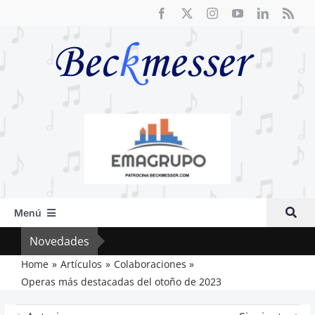
Saltar
al
contenido
Menú
Inicio
Novedades
Crít
Actual
Home
Artículos
Colaboraciones
Operas más destacadas del otoño de 2023
Artículos
Crítica