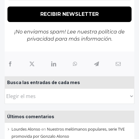
¡No enviamos spam! Lee nuestra
política de
privacidad
para más información.
Busca las entradas de cada mes
Busca
las
entradas
Últimos comentarios
de
cada
Lourdes Alonso
en
Nuestros melómanos populares, serie TVE
mes
promovida por Gonzalo Alonso