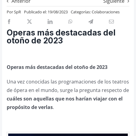
Anterior
Siguiente
Previos de ópera
Por
SpR
Publicado el: 19/08/2023
Categorías:
Colaboraciones
Entrevistas
Recomendación
Operas más destacadas del
Cosas de Beckmesser
otoño de 2023
Nosotros y privacidad
Buscar:
Operas más destacadas del otoño de 2023
Una vez conocidas las programaciones de los teatros
de ópera en el mundo, surge la pregunta respecto de
cuáles son aquellas que nos harían viajar con el
propósito de verlas
.