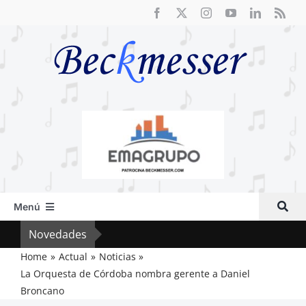
Saltar
al
contenido
Menú
Inicio
Novedades
Crít
Actual
Home
Actual
Noticias
La Orquesta de Córdoba nombra gerente a Daniel
Artículos
Broncano
Crítica