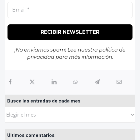
¡No enviamos spam! Lee nuestra
política de
privacidad
para más información.
Busca las entradas de cada mes
Busca
las
entradas
Últimos comentarios
de