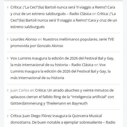
cada
Crítica: ¡“La Ceci”(lia) Bartoli nunca será ‘Il viaggio a Reims’! Cara
mes
y cruz de un estreno salzburgués – Radio Clásica
en
Crítica: ¡“La
Ceci”(lia) Bartoli nunca será ‘Il viaggio a Reims’! Cara y cruz de un
estreno salzburgués
Lourdes Alonso
en
Nuestros melómanos populares, serie TVE
promovida por Gonzalo Alonso
Vox Luminis inaugura la edición de 2026 del Festival Bal y Gay,
la más internacional de su historia – Radio Clásica
en
Vox
Luminis inaugura la edición de 2026 del Festival Bal y Gay, la
más internacional de su historia
Juan Carlos
en
Critica: Un airado abucheo y veinte minutos de
aplausos cierran el fallido Ring de la “Inteligencia artificial” con
Götterdämmerung y Thielemann en Bayreuth
Crítica: Juan Diego Flórez inaugura la Quincena Musical
donostiarra. De buen notable a ejemplar sobresaliente – Radio