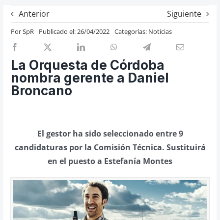
Previos de ópera
Anterior
Siguiente
Entrevistas
Por
SpR
Publicado el: 26/04/2022
Categorías:
Noticias
Recomendación
Cosas de Beckmesser
La Orquesta de Córdoba
nombra gerente a Daniel
Nosotros y privacidad
Broncano
Buscar:
El gestor ha sido seleccionado entre 9
candidaturas por la Comisión Técnica. Sustituirá
en el puesto a Estefanía Montes