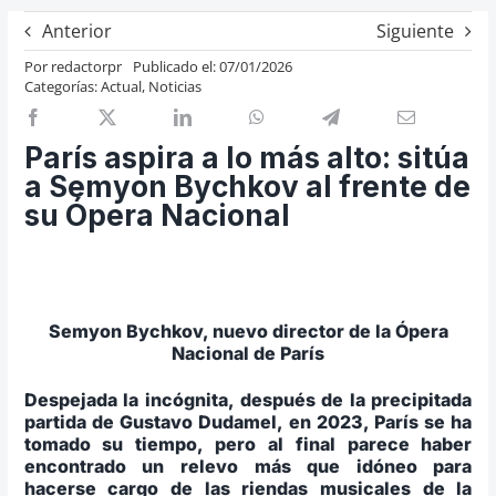
Previos de ópera
Anterior
Siguiente
Entrevistas
Por
redactorpr
Publicado el: 07/01/2026
Categorías:
Actual
,
Noticias
Recomendación
Cosas de Beckmesser
París aspira a lo más alto: sitúa
Nosotros y privacidad
a Semyon Bychkov al frente de
su Ópera Nacional
Buscar:
Semyon Bychkov, nuevo director de la Ópera
Nacional de París
Despejada la incógnita, después de la precipitada
partida de Gustavo Dudamel, en 2023, París se ha
tomado su tiempo, pero al final parece haber
encontrado un relevo más que idóneo para
hacerse cargo de las riendas musicales de la