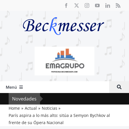
Saltar
al
contenido
Menú
Inicio
Novedades
El F
Actual
Home
Actual
Noticias
París aspira a lo más alto: sitúa a Semyon Bychkov al
Artículos
frente de su Ópera Nacional
Crítica