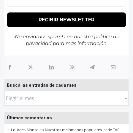
¡No enviamos spam! Lee nuestra
política de
privacidad
para más información.
Busca las entradas de cada mes
Busca
las
entradas
Últimos comentarios
de
cada
Lourdes Alonso
en
Nuestros melómanos populares, serie TVE