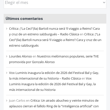
las
entradas
Últimos comentarios
de
cada
Crítica: ¡“La Ceci”(lia) Bartoli nunca será ‘Il viaggio a Reims’! Cara
mes
y cruz de un estreno salzburgués – Radio Clásica
en
Crítica: ¡“La
Ceci”(lia) Bartoli nunca será ‘Il viaggio a Reims’! Cara y cruz de un
estreno salzburgués
Lourdes Alonso
en
Nuestros melómanos populares, serie TVE
promovida por Gonzalo Alonso
Vox Luminis inaugura la edición de 2026 del Festival Bal y Gay,
la más internacional de su historia – Radio Clásica
en
Vox
Luminis inaugura la edición de 2026 del Festival Bal y Gay, la
más internacional de su historia
Juan Carlos
en
Critica: Un airado abucheo y veinte minutos de
aplausos cierran el fallido Ring de la “Inteligencia artificial” con