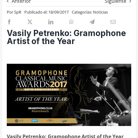
Anterior
Siguiente
Previos de ópera
Por
SpR
Publicado el: 18/09/2017
Categorías:
Noticias
Entrevistas
Recomendación
Vasily Petrenko: Gramophone
Cosas de Beckmesser
Artist of the Year
Nosotros y privacidad
Buscar:
Vasily Petrenko: Gramophone Artist of the Year