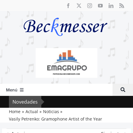
Saltar
al
contenido
Menú
Inicio
Novedades
Crít
Actual
Home
Actual
Noticias
Vasily Petrenko: Gramophone Artist of the Year
Artículos
Crítica