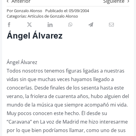
Anterior
Siguiente
Previos de ópera
Por
Gonzalo Alonso
Publicado el: 05/09/2004
Categorías:
Artículos de Gonzalo Alonso
Entrevistas
Recomendación
Ángel Álvarez
Cosas de Beckmesser
Nosotros y privacidad
Buscar:
Ángel Álvarez
Todos nosotros tenemos figuras ligadas a nuestras
vidas sin que muchas veces hayamos llegado a
conocerlas. Desde finales de los sesenta hasta este
verano, la friolera de cuarenta años, hubo alguien del
mundo de la música que siempre acompañó mi vida.
Muy pocos conocen este hecho. Ël desde su
“Caravana” en La voz de Madrid me hizo interesarme
por lo que bien podríamos llamar, como uno de sus