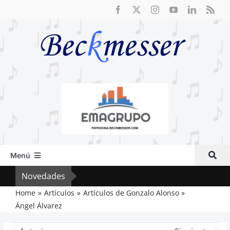
Saltar
al
contenido
Menú
Inicio
Novedades
Cri
Actual
Home
Artículos
Artículos de Gonzalo Alonso
Ángel Álvarez
Artículos
Crítica