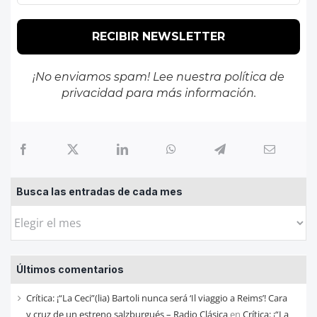
¡No enviamos spam! Lee nuestra
política de
privacidad
para más información.
Busca las entradas de cada mes
Busca
las
entradas
Últimos comentarios
de
cada
Crítica: ¡“La Ceci”(lia) Bartoli nunca será ‘Il viaggio a Reims’! Cara
mes
y cruz de un estreno salzburgués – Radio Clásica
en
Crítica: ¡“La