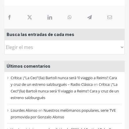
Busca las entradas de cada mes
Busca
las
entradas
Últimos comentarios
de
cada
Crítica: ¡“La Ceci”(lia) Bartoli nunca será ‘Il viaggio a Reims’! Cara
mes
y cruz de un estreno salzburgués – Radio Clásica
en
Crítica: ¡“La
Ceci”(lia) Bartoli nunca será ‘Il viaggio a Reims’! Cara y cruz de un
estreno salzburgués
Lourdes Alonso
en
Nuestros melómanos populares, serie TVE
promovida por Gonzalo Alonso