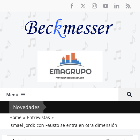
Saltar
al
contenido
Menú
Inicio
Novedades
Crít
Actual
Home
Entrevistas
Ismael Jordi: con Fausto se entra en otra dimensión
Artículos
Crítica