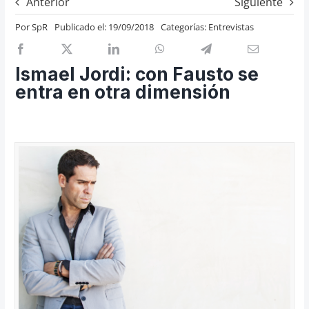
Anterior
Siguiente
Previos de ópera
Por
SpR
Publicado el: 19/09/2018
Categorías:
Entrevistas
Entrevistas
Recomendación
Ismael Jordi: con Fausto se
Cosas de Beckmesser
entra en otra dimensión
Nosotros y privacidad
Buscar: