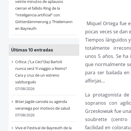
veinte minutos de aplausos
cierran el fallido Ring de la
“Inteligencia artificial” con
Götterdämmerung y Thielemann
Miquel Ortega fue el
en Bayreuth
pocas veces se dan e
Tiempos lánguidos y
totalmente irrecon
Últimas 10 entradas
unos 5 años. Se ha
Crítica: ¡“La Ceci”(lia) Bartoli
que normalmente se 
nunca será ‘Il viaggio a Reims’!
para ser bailada en
Cara y cruz de un estreno
alforjas…
salzburgués
07/08/2026
La protagonista de
Brian Jagde cancela su agenda
sopranos con agil
veraniega por motivos de salud
Grzeskowiak fue una
07/08/2026
soubrette (centro 
facilidad en colorat
Vive el Festival de Bayreuth de la