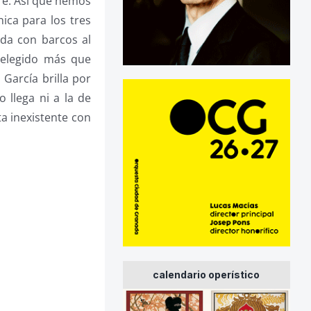
e. Así que hemos
ica para los tres
ada con barcos al
á elegido más que
 García brilla por
 llega ni a la de
ta inexistente con
calendario operístico