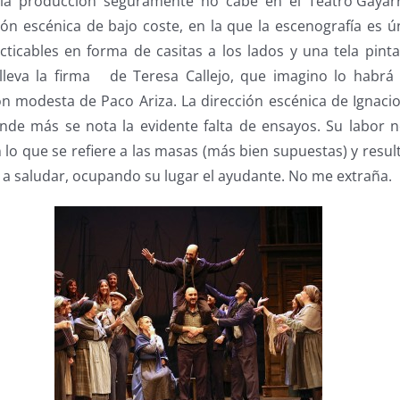
lla producción seguramente no cabe en el Teatro Gayarr
n escénica de bajo coste, en la que la escenografía es ún
cticables en forma de casitas a los lados y una tela pint
 lleva la firma de Teresa Callejo, que imagino lo habr
ón modesta de Paco Ariza. La dirección escénica de Ignacio
nde más se nota la evidente falta de ensayos. Su labor no
n lo que se refiere a las masas (más bien supuestas) y resul
ió a saludar, ocupando su lugar el ayudante. No me extraña.