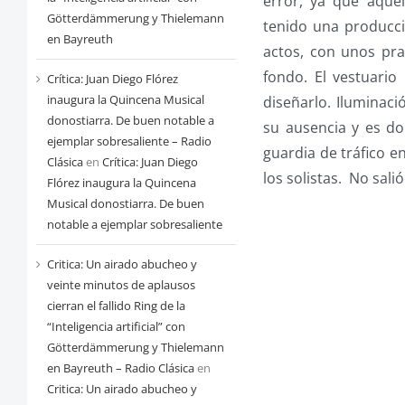
error, ya que aque
Götterdämmerung y Thielemann
tenido una producció
en Bayreuth
actos, con unos pra
fondo. El vestuario
Crítica: Juan Diego Flórez
inaugura la Quincena Musical
diseñarlo. Iluminaci
donostiarra. De buen notable a
su ausencia y es do
ejemplar sobresaliente – Radio
guardia de tráfico e
Clásica
en
Crítica: Juan Diego
los solistas. No sal
Flórez inaugura la Quincena
Musical donostiarra. De buen
notable a ejemplar sobresaliente
Critica: Un airado abucheo y
veinte minutos de aplausos
cierran el fallido Ring de la
“Inteligencia artificial” con
Götterdämmerung y Thielemann
en Bayreuth – Radio Clásica
en
Critica: Un airado abucheo y