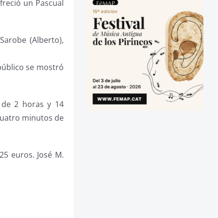
freció un Pascual
arobe (Alberto),
público se mostró
,
 de 2 horas y 14
Cuatro minutos de
25 euros. José M.