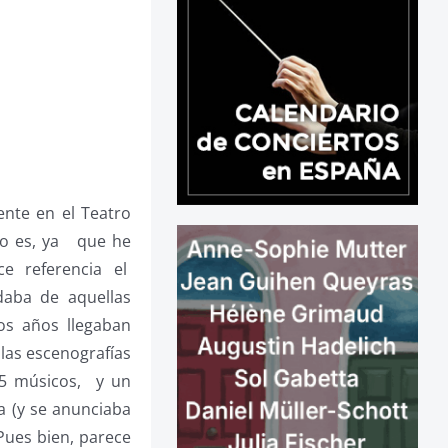
nte en el Teatro
 lo es, ya que he
e referencia el
daba de aquellas
os años llegaban
las escenografías
25 músicos, y un
a (y se anunciaba
Pues bien, parece