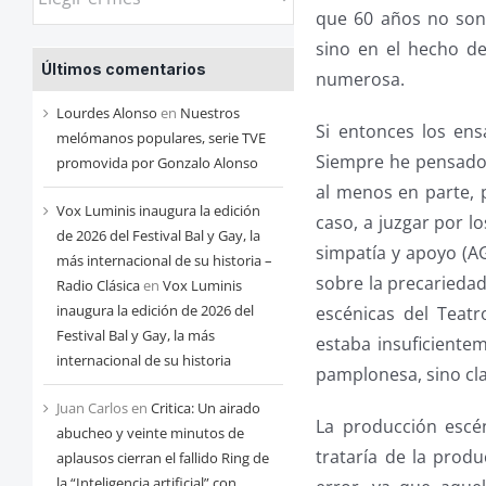
las
que 60 años no son 
entradas
sino en el hecho d
Últimos comentarios
de
numerosa.
cada
Lourdes Alonso
en
Nuestros
Si entonces los en
mes
melómanos populares, serie TVE
Siempre he pensado 
promovida por Gonzalo Alonso
al menos en parte, 
Vox Luminis inaugura la edición
caso, a juzgar por l
de 2026 del Festival Bal y Gay, la
simpatía y apoyo (A
más internacional de su historia –
sobre la precariedad
Radio Clásica
en
Vox Luminis
inaugura la edición de 2026 del
escénicas del Teat
Festival Bal y Gay, la más
estaba insuficient
internacional de su historia
pamplonesa, sino cla
Juan Carlos
en
Critica: Un airado
La producción escén
abucheo y veinte minutos de
trataría de la prod
aplausos cierran el fallido Ring de
la “Inteligencia artificial” con