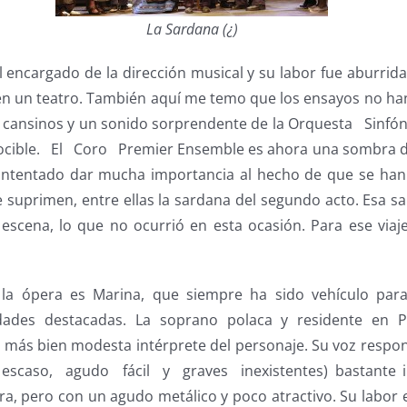
La Sardana (¿)
 encargado de la dirección musical y su labor fue aburrida
n un teatro. También aquí me temo que los ensayos no han 
 cansinos y un sonido sorprendente de la Orquesta Sinf
ocible. El Coro Premier Ensemble es ahora una sombra de
 intentado dar mucha importancia al hecho de que se han
suprimen, entre ellas la sardana del segundo acto. Esa sa
 escena, lo que no ocurrió en esta ocasión. Para ese viaj
 la ópera es Marina, que siempre ha sido vehículo para
idades destacadas. La soprano polaca y residente en 
 más bien modesta intérprete del personaje. Su voz res
escaso, agudo fácil y graves inexistentes) bastante i
ura, pero con un agudo metálico y poco atractivo. Su labor