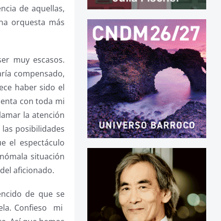
ncia de aquellas,
una orquesta más
ser muy escasos.
taría compensado,
ece haber sido el
cuenta con toda mi
lamar la atención
 las posibilidades
e el espectáculo
nómala situación
del aficionado.
vencido de que se
uela. Confieso mi