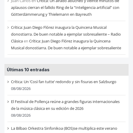
Juan Carlos
en
Critica: Un airado abucheo y veinte minutos de
aplausos cierran el fallido Ring de la “Inteligencia artificial” con
Götterdämmerung y Thielemann en Bayreuth
Crítica: Juan Diego Flórez inaugura la Quincena Musical
donostiarra. De buen notable a ejemplar sobresaliente – Radio
Clásica
en
Crítica: Juan Diego Flórez inaugura la Quincena
Musical donostiarra. De buen notable a ejemplar sobresaliente
Últimas 10 entradas
Crítica: Un ‘Così fan tutte’ redondo y sin fisuras en Salzburgo
08/08/2026
El Festival de Pollença reúne a grandes figuras internacionales
de la música clásica en su edición de 2026
08/08/2026
La Bilbao Orkestra Sinfonikoa (BOS)se multiplica este verano