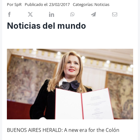
Por
SpR
Publicado el: 23/02/2017
Categorías:
Noticias
Previos de ópera
Entrevistas
Noticias del mundo
Recomendación
Cosas de Beckmesser
Nosotros y privacidad
Buscar:
BUENOS AIRES HERALD: A new era for the Colón