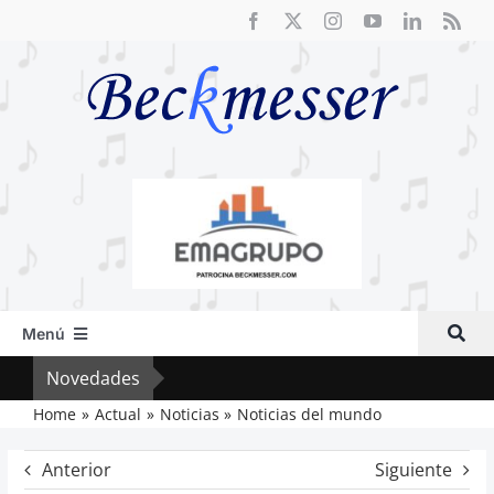
Saltar
al
contenido
Menú
Inicio
Novedades
Crít
Actual
Home
Actual
Noticias
Noticias del mundo
Artículos
Anterior
Siguiente
Crítica