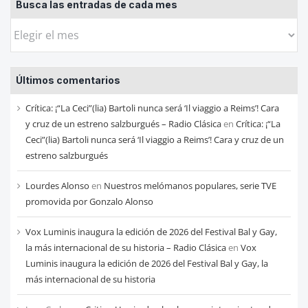
Busca las entradas de cada mes
Busca
las
entradas
Últimos comentarios
de
cada
Crítica: ¡“La Ceci”(lia) Bartoli nunca será ‘Il viaggio a Reims’! Cara
mes
y cruz de un estreno salzburgués – Radio Clásica
en
Crítica: ¡“La
Ceci”(lia) Bartoli nunca será ‘Il viaggio a Reims’! Cara y cruz de un
estreno salzburgués
Lourdes Alonso
en
Nuestros melómanos populares, serie TVE
promovida por Gonzalo Alonso
Vox Luminis inaugura la edición de 2026 del Festival Bal y Gay,
la más internacional de su historia – Radio Clásica
en
Vox
Luminis inaugura la edición de 2026 del Festival Bal y Gay, la
más internacional de su historia