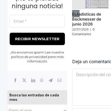
ninguna noticia!
Estadísticas de
Beckmesser de
junio 2026
22/07/2026
|
0
Comentarios
¡No enviamos spam! Lee nuestra
política de privacidad
para más
Deja un comentari
información.
Comentario
Busca las entradas de cada
mes
Busca