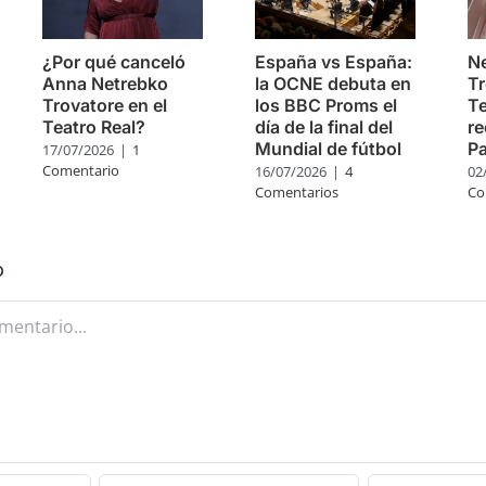
¿Por qué canceló
España vs España:
Ne
Anna Netrebko
la OCNE debuta en
Tr
Trovatore en el
los BBC Proms el
Te
Teatro Real?
día de la final del
re
Mundial de fútbol
Pa
17/07/2026
|
1
Comentario
16/07/2026
|
4
02
Comentarios
Co
o