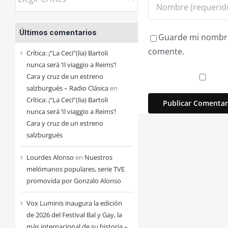
las
entradas
Últimos comentarios
de
Guarde mi nombre,
cada
comente.
Crítica: ¡“La Ceci”(lia) Bartoli
mes
nunca será ‘Il viaggio a Reims’!
Cara y cruz de un estreno
salzburgués – Radio Clásica
en
Crítica: ¡“La Ceci”(lia) Bartoli
nunca será ‘Il viaggio a Reims’!
Cara y cruz de un estreno
salzburgués
Lourdes Alonso
en
Nuestros
melómanos populares, serie TVE
promovida por Gonzalo Alonso
Vox Luminis inaugura la edición
de 2026 del Festival Bal y Gay, la
más internacional de su historia –