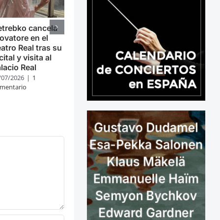
trebko cancela
ovatore en el
atro Real tras su
cital y visita al
lacio Real
/07/2026
|
1
mentario