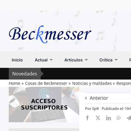
Saltar
al
contenido
Inicio
Actual
Artículos
Crítica
Novedades
Home
Cosas de Beckmesser
Noticias y maldades
Respon
Anterior
Por
SpR
Publicado el: 19