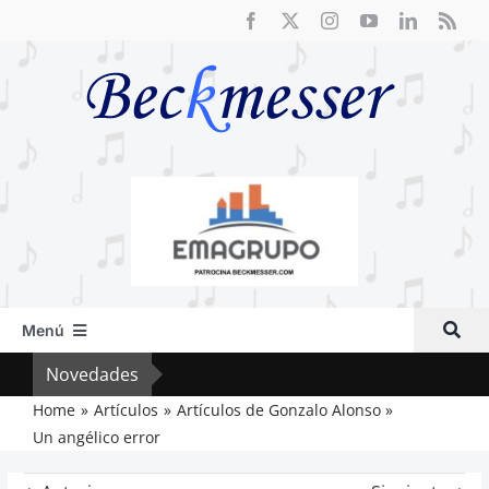
Saltar
al
contenido
Menú
Inicio
Novedades
Crít
Actual
Home
Artículos
Artículos de Gonzalo Alonso
Un angélico error
Artículos
Crítica