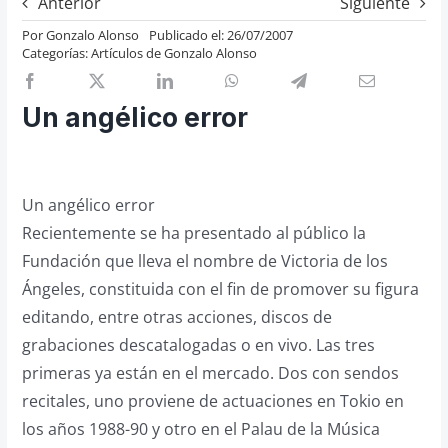
Anterior
Siguiente
Previos de ópera
Por
Gonzalo Alonso
Publicado el: 26/07/2007
Categorías:
Artículos de Gonzalo Alonso
Entrevistas
Recomendación
Un angélico error
Cosas de Beckmesser
Nosotros y privacidad
Buscar:
Un angélico error
Recientemente se ha presentado al público la
Fundación que lleva el nombre de Victoria de los
Ángeles, constituida con el fin de promover su figura
editando, entre otras acciones, discos de
grabaciones descatalogadas o en vivo. Las tres
primeras ya están en el mercado. Dos con sendos
recitales, uno proviene de actuaciones en Tokio en
los años 1988-90 y otro en el Palau de la Música