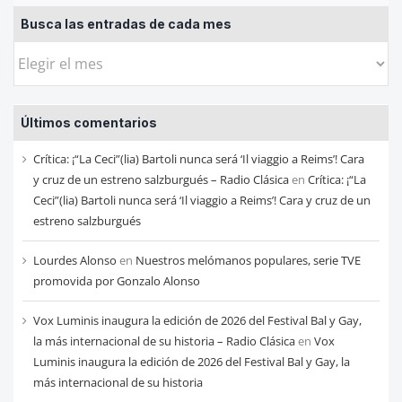
Busca las entradas de cada mes
Busca
las
entradas
Últimos comentarios
de
cada
Crítica: ¡“La Ceci”(lia) Bartoli nunca será ‘Il viaggio a Reims’! Cara
mes
y cruz de un estreno salzburgués – Radio Clásica
en
Crítica: ¡“La
Ceci”(lia) Bartoli nunca será ‘Il viaggio a Reims’! Cara y cruz de un
estreno salzburgués
Lourdes Alonso
en
Nuestros melómanos populares, serie TVE
promovida por Gonzalo Alonso
Vox Luminis inaugura la edición de 2026 del Festival Bal y Gay,
la más internacional de su historia – Radio Clásica
en
Vox
Luminis inaugura la edición de 2026 del Festival Bal y Gay, la
más internacional de su historia