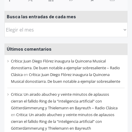
Busca las entradas de cada mes
Busca
las
entradas
Últimos comentarios
de
cada
Crítica: Juan Diego Flórez inaugura la Quincena Musical
mes
donostiarra. De buen notable a ejemplar sobresaliente – Radio
Clásica
en
Crítica: Juan Diego Flórez inaugura la Quincena
Musical donostiarra. De buen notable a ejemplar sobresaliente
Critica: Un airado abucheo y veinte minutos de aplausos
cierran el fallido Ring de la “Inteligencia artificial” con
Götterdämmerung y Thielemann en Bayreuth – Radio Clásica
en
Critica: Un airado abucheo y veinte minutos de aplausos
cierran el fallido Ring de la “Inteligencia artificial” con
Götterdämmerung y Thielemann en Bayreuth