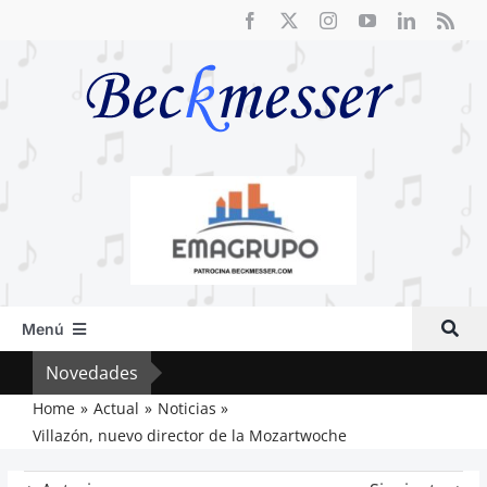
Saltar
al
contenido
Menú
Inicio
Novedades
El F
Actual
Home
Actual
Noticias
Villazón, nuevo director de la Mozartwoche
Artículos
Crítica