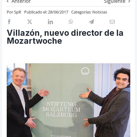
Anterior
Siguiente
Previos de ópera
Por
SpR
Publicado el: 28/06/2017
Categorías:
Noticias
Entrevistas
Recomendación
Villazón, nuevo director de la
Cosas de Beckmesser
Mozartwoche
Nosotros y privacidad
Buscar: