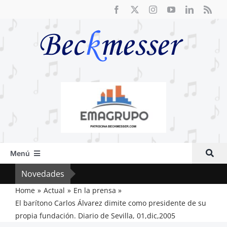
Saltar
al
contenido
Menú
Inicio
Novedades
Crít
Actual
Home
Actual
En la prensa
El barítono Carlos Álvarez dimite como presidente de su
Artículos
propia fundación. Diario de Sevilla, 01,dic,2005
Crítica