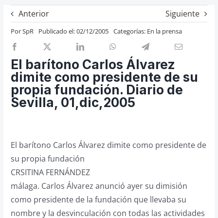
Previos de ópera
Anterior
Siguiente
Entrevistas
Por
SpR
Publicado el: 02/12/2005
Categorías:
En la prensa
Recomendación
Cosas de Beckmesser
El barítono Carlos Álvarez
dimite como presidente de su
Nosotros y privacidad
propia fundación. Diario de
Buscar:
Sevilla, 01,dic,2005
El barítono Carlos Álvarez dimite como presidente de
su propia fundación
CRSITINA FERNÁNDEZ
málaga. Carlos Álvarez anunció ayer su dimisión
como presidente de la fundación que llevaba su
nombre y la desvinculación con todas las actividades