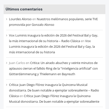
entradas
Últimos comentarios
de
cada
Lourdes Alonso
en
Nuestros melómanos populares, serie TVE
mes
promovida por Gonzalo Alonso
Vox Luminis inaugura la edición de 2026 del Festival Bal y Gay,
la más internacional de su historia – Radio Clásica
en
Vox
Luminis inaugura la edición de 2026 del Festival Bal y Gay, la
más internacional de su historia
Juan Carlos
en
Critica: Un airado abucheo y veinte minutos de
aplausos cierran el fallido Ring de la “Inteligencia artificial” con
Götterdämmerung y Thielemann en Bayreuth
Crítica: Juan Diego Flórez inaugura la Quincena Musical
donostiarra. De buen notable a ejemplar sobresaliente – Radio
Clásica
en
Crítica: Juan Diego Flórez inaugura la Quincena
Musical donostiarra. De buen notable a ejemplar sobresaliente