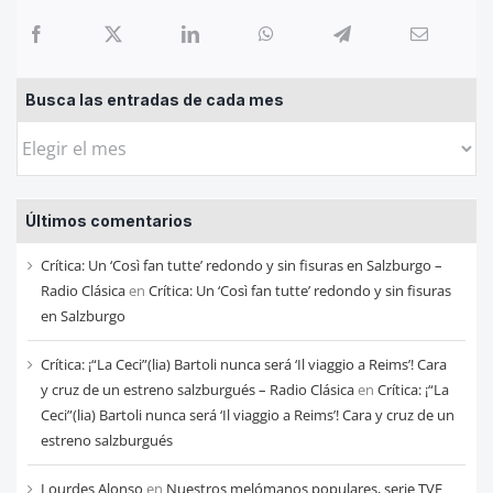
Busca las entradas de cada mes
Busca
las
entradas
Últimos comentarios
de
cada
Crítica: Un ‘Così fan tutte’ redondo y sin fisuras en Salzburgo –
mes
Radio Clásica
en
Crítica: Un ‘Così fan tutte’ redondo y sin fisuras
en Salzburgo
Crítica: ¡“La Ceci”(lia) Bartoli nunca será ‘Il viaggio a Reims’! Cara
y cruz de un estreno salzburgués – Radio Clásica
en
Crítica: ¡“La
Ceci”(lia) Bartoli nunca será ‘Il viaggio a Reims’! Cara y cruz de un
estreno salzburgués
Lourdes Alonso
en
Nuestros melómanos populares, serie TVE