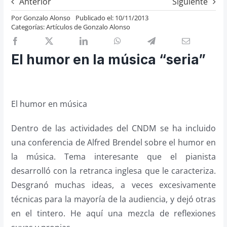
Anterior
Siguiente
Previos de ópera
Por
Gonzalo Alonso
Publicado el: 10/11/2013
Categorías:
Artículos de Gonzalo Alonso
Entrevistas
Recomendación
El humor en la música “seria”
Cosas de Beckmesser
Nosotros y privacidad
Buscar:
El humor en música
Dentro de las actividades del CNDM se ha incluido
una conferencia de Alfred Brendel sobre el humor en
la música. Tema interesante que el pianista
desarrolló con la retranca inglesa que le caracteriza.
Desgranó muchas ideas, a veces excesivamente
técnicas para la mayoría de la audiencia, y dejó otras
en el tintero. He aquí una mezcla de reflexiones