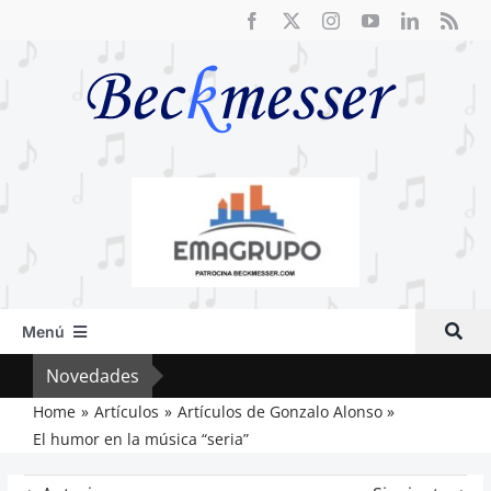
Saltar
al
contenido
Menú
Inicio
Novedades
Cri
Actual
Home
Artículos
Artículos de Gonzalo Alonso
El humor en la música “seria”
Artículos
Crítica