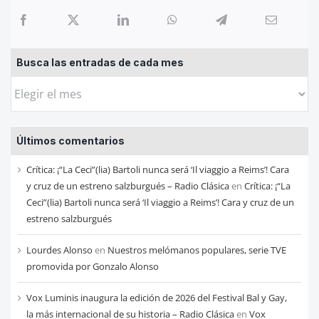
Busca las entradas de cada mes
Busca
las
entradas
Últimos comentarios
de
cada
Crítica: ¡“La Ceci”(lia) Bartoli nunca será ‘Il viaggio a Reims’! Cara
mes
y cruz de un estreno salzburgués – Radio Clásica
en
Crítica: ¡“La
Ceci”(lia) Bartoli nunca será ‘Il viaggio a Reims’! Cara y cruz de un
estreno salzburgués
Lourdes Alonso
en
Nuestros melómanos populares, serie TVE
promovida por Gonzalo Alonso
Vox Luminis inaugura la edición de 2026 del Festival Bal y Gay,
la más internacional de su historia – Radio Clásica
en
Vox