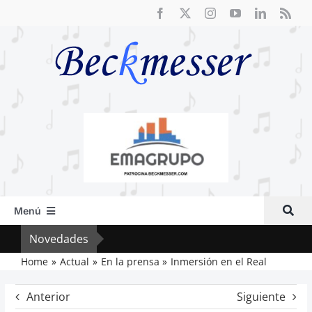
Saltar
al
contenido
Menú
Inicio
Novedades
Cri
Actual
Home
Actual
En la prensa
Inmersión en el Real
Artículos
Anterior
Siguiente
Crítica