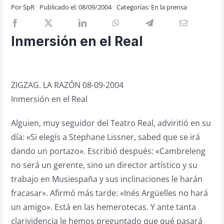
Por
SpR
Publicado el: 08/09/2004
Categorías:
En la prensa
Previos de ópera
Entrevistas
Inmersión en el Real
Recomendación
Cosas de Beckmesser
Nosotros y privacidad
ZIGZAG. LA RAZÓN 08-09-2004
Buscar:
Inmersión en el Real
Alguien, muy seguidor del Teatro Real, adviritió en su
día: «Si elegís a Stephane Lissner, sabed que se irá
dando un portazo». Escribió después: «Cambreleng
no será un gerente, sino un director artístico y su
trabajo en Musiespaña y sus inclinaciones le harán
fracasar». Afirmó más tarde: «Inés Argüelles no hará
un amigo». Está en las hemerotecas. Y ante tanta
clarividencia le hemos preguntado que qué pasará