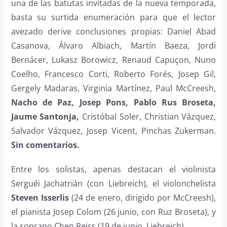
una de las batutas invitadas de la nueva temporada,
basta su surtida enumeración para que el lector
avezado derive conclusiones propias:
Daniel Abad
Casanova, Álvaro Albiach, Martín Baeza, Jordi
Bernácer, Lukasz Borowicz, Renaud Capuçon, Nuno
Coelho, Francesco Corti, Roberto Forés, Josep Gil,
Gergely Madaras, Virginia Martínez, Paul McCreesh,
Nacho de Paz, Josep Pons, Pablo Rus Broseta,
Jaume Santonja,
Cristóbal Soler, Christian Vázquez,
Salvador Vázquez, Josep Vicent, Pinchas Zukerman.
Sin comentarios.
Entre los solistas, apenas destacan el violinista
Serguéi Jachatrián (con Liebreich), el violonchelista
Steven Isserlis
(24 de enero, dirigido por McCreesh),
el pianista Josep Colom (26 junio, con Ruz Broseta), y
la soprano Chen Reiss (19 de junio, Liebreich).