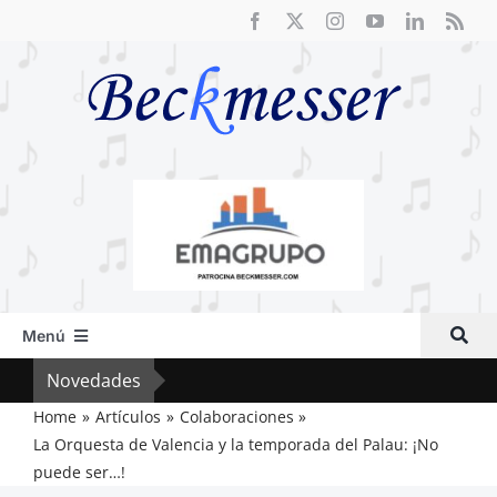
Saltar
al
contenido
Menú
Inicio
Novedades
El F
Actual
Home
Artículos
Colaboraciones
La Orquesta de Valencia y la temporada del Palau: ¡No
Artículos
puede ser…!
Crítica