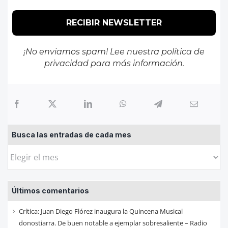
¡No enviamos spam! Lee nuestra
política de
privacidad
para más información.
Busca las entradas de cada mes
Busca
las
entradas
Últimos comentarios
de
cada
Crítica: Juan Diego Flórez inaugura la Quincena Musical
mes
donostiarra. De buen notable a ejemplar sobresaliente – Radio