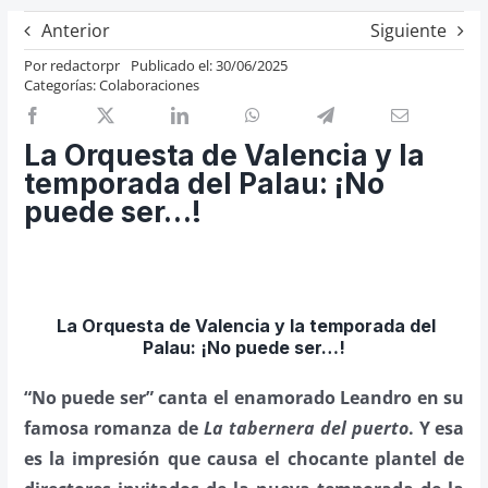
Previos de ópera
Anterior
Siguiente
Entrevistas
Por
redactorpr
Publicado el: 30/06/2025
Categorías:
Colaboraciones
Recomendación
Cosas de Beckmesser
La Orquesta de Valencia y la
Nosotros y privacidad
temporada del Palau: ¡No
puede ser…!
Buscar:
La Orquesta de Valencia y la temporada del
Palau: ¡
No puede ser…!
“No puede ser” canta el enamorado Leandro en su
famosa romanza de
La tabernera del puerto
. Y esa
es la impresión que causa el chocante plantel de