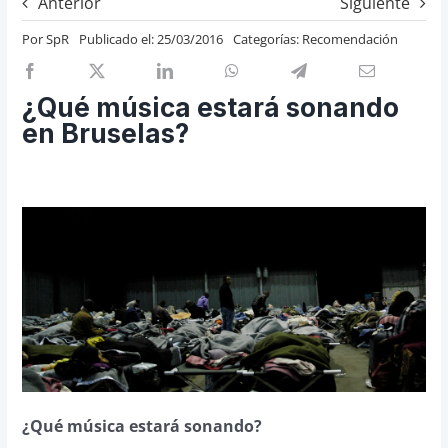
Anterior
Siguiente
Previos de ópera
Por
SpR
Publicado el: 25/03/2016
Categorías:
Recomendación
Entrevistas
Recomendación
¿Qué música estará sonando
Cosas de Beckmesser
en Bruselas?
Nosotros y privacidad
Buscar:
¿Qué música estará sonando?