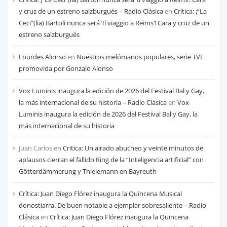
mes
y cruz de un estreno salzburgués – Radio Clásica
en
Crítica: ¡“La
Ceci”(lia) Bartoli nunca será ‘Il viaggio a Reims’! Cara y cruz de un
estreno salzburgués
Lourdes Alonso
en
Nuestros melómanos populares, serie TVE
promovida por Gonzalo Alonso
Vox Luminis inaugura la edición de 2026 del Festival Bal y Gay,
la más internacional de su historia – Radio Clásica
en
Vox
Luminis inaugura la edición de 2026 del Festival Bal y Gay, la
más internacional de su historia
Juan Carlos
en
Critica: Un airado abucheo y veinte minutos de
aplausos cierran el fallido Ring de la “Inteligencia artificial” con
Götterdämmerung y Thielemann en Bayreuth
Crítica: Juan Diego Flórez inaugura la Quincena Musical
donostiarra. De buen notable a ejemplar sobresaliente – Radio
Clásica
en
Crítica: Juan Diego Flórez inaugura la Quincena