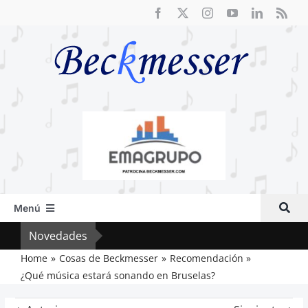
Saltar
al
contenido
Menú
Inicio
Novedades
Crít
Actual
Home
Cosas de Beckmesser
Recomendación
¿Qué música estará sonando en Bruselas?
Artículos
Crítica