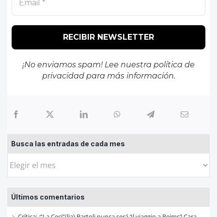
¡No enviamos spam! Lee nuestra
política de
privacidad
para más información.
Busca las entradas de cada mes
Busca
las
entradas
Últimos comentarios
de
cada
Crítica: ¡“La Ceci”(lia) Bartoli nunca será ‘Il viaggio a Reims’! Cara