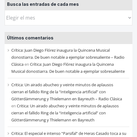
Busca las entradas de cada mes
Busca
las
entradas
Últimos comentarios
de
cada
Crítica: Juan Diego Flórez inaugura la Quincena Musical
mes
donostiarra. De buen notable a ejemplar sobresaliente – Radio
Clásica
en
Crítica: Juan Diego Flórez inaugura la Quincena
Musical donostiarra. De buen notable a ejemplar sobresaliente
Critica: Un airado abucheo y veinte minutos de aplausos
cierran el fallido Ring de la “Inteligencia artificial” con
Götterdämmerung y Thielemann en Bayreuth – Radio Clásica
en
Critica: Un airado abucheo y veinte minutos de aplausos
cierran el fallido Ring de la “Inteligencia artificial” con
Götterdämmerung y Thielemann en Bayreuth
Critica: El especial e intenso “Parsifal” de Heras Casado toca a su