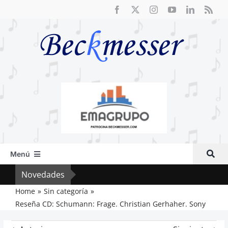
Saltar
al
contenido
Menú
Inicio
Novedades
El F
Actual
Home
Sin categoría
Reseña CD: Schumann: Frage. Christian Gerhaher. Sony
Artículos
Crítica