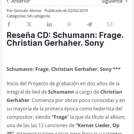
Anterior
Siguiente
Previos de ópera
Por
Gonzalo Alonso
Publicado el: 02/02/2019
Categorías:
Sin categoría
Entrevistas
Recomendación
Reseña CD: Schumann: Frage.
Cosas de Beckmesser
Christian Gerhaher. Sony
Nosotros y privacidad
Buscar:
Schumann: Frage. Christian Gerhaher. Sony ***
Inicio del Proyecto de grabación en dos años de la
integral de lied de
Schumann
a cargo de
Christian
Gerhaher
. Comienza por obras poco conocidas y en
su mayoría de la primera época como liederista del
compositor, siendo
“Frage
” la que da título al album,
una de las las 12 canciones de
“Kerner Lieder, Op
35”
. Interpretaciones serias pero frescas y carentes