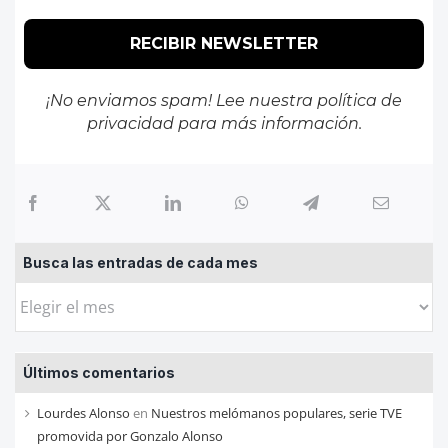
¡No enviamos spam! Lee nuestra
política de
privacidad
para más información.
Busca las entradas de cada mes
Busca
las
entradas
Últimos comentarios
de
cada
Lourdes Alonso
en
Nuestros melómanos populares, serie TVE
mes
promovida por Gonzalo Alonso