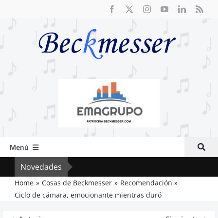
Saltar
al
contenido
Menú
Inicio
Novedades
El F
Actual
Home
Cosas de Beckmesser
Recomendación
Ciclo de cámara, emocionante mientras duró
Artículos
Crítica