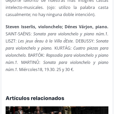
deporte favorito de nuestras más insignes castas
intelecto-musicales. (ojo: utilizo la palabra casta
casualmente; no hay ninguna doble intención).
Steven Isserlis, violonchelo; Dénes Várjon, piano.
SAINT-SAËNS:
Sonata para violonchelo y piano núm.1.
LISZT:
Les jeux d´eau à la Villa d´Este.
DEBUSSY:
Sonata
para violonchelo y piano.
KURTÁG:
Cuatro piezas para
violonchelo.
BARTÓK:
Rapsodia para violonchelo y piano
núm.1.
MARTINŮ:
Sonata para violonchelo y piano
núm.1.
Miércoles18, 19.30. 25 y 30 €.
Artículos relacionados