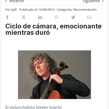
Anterior
Siguiente
Previos de ópera
Por
SpR
Publicado el: 13/06/2014
Categorías:
Recomendación
Entrevistas
Recomendación
Ciclo de cámara, emocionante
Cosas de Beckmesser
mientras duró
Nosotros y privacidad
Buscar:
El violonchelista Steven Isserlis