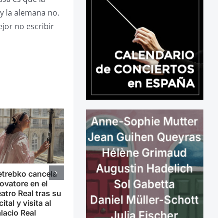
y la alemana no.
jor no escribir
trebko cancela
ovatore en el
atro Real tras su
cital y visita al
lacio Real