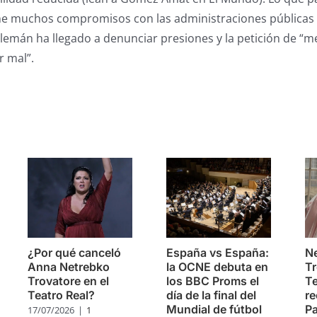
ne muchos compromisos con las administraciones públicas 
lemán ha llegado a denunciar presiones y la petición de “me
r mal”.
s
¿Por qué canceló
España vs España:
Ne
Anna Netrebko
la OCNE debuta en
Tr
Trovatore en el
los BBC Proms el
Te
Teatro Real?
día de la final del
re
Mundial de fútbol
Pa
17/07/2026
|
1