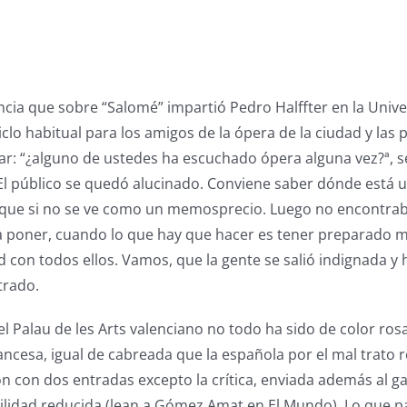
ncia que sobre “Salomé” impartió Pedro Halffter en la Univer
iclo habitual para los amigos de la ópera de la ciudad y las
r: “¿alguno de ustedes ha escuchado ópera alguna vez?ª, s
El público se quedó alucinado. Conviene saber dónde está 
orque si no se ve como un memosprecio. Luego no encontrab
ía poner, cuando lo que hay que hacer es tener preparado 
 con todos ellos. Vamos, que la gente se salió indignada y
trado.
l Palau de les Arts valenciano no todo ha sido de color rosa
ncesa, igual de cabreada que la española por el mal trato 
on con dos entradas excepto la crítica, enviada además al ga
bilidad reducida (lean a Gómez Amat en El Mundo). Lo que p