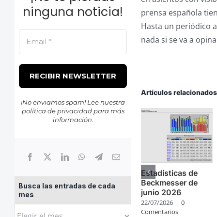
ninguna noticia!
prensa española tie
Hasta un periódico a
nada si se va a opina
Artículos relacionado
¡No enviamos spam! Lee nuestra
política de privacidad
para más
información.
Estadísticas de
Beckmesser de
Busca las entradas de cada
junio 2026
mes
22/07/2026
|
0
Busca
Comentarios