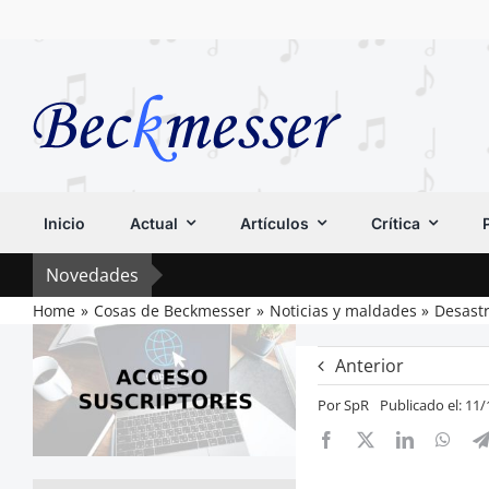
Saltar
al
contenido
Inicio
Actual
Artículos
Crítica
Novedades
Home
Cosas de Beckmesser
Noticias y maldades
Desast
Anterior
Por
SpR
Publicado el: 11