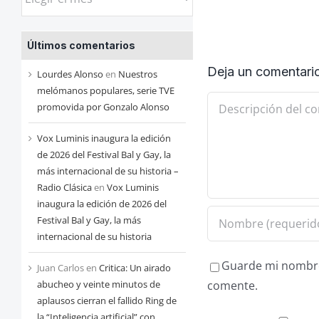
las
entradas
Últimos comentarios
de
cada
Deja un comentari
Lourdes Alonso
en
Nuestros
mes
melómanos populares, serie TVE
Comentario
promovida por Gonzalo Alonso
Vox Luminis inaugura la edición
de 2026 del Festival Bal y Gay, la
más internacional de su historia –
Radio Clásica
en
Vox Luminis
inaugura la edición de 2026 del
Festival Bal y Gay, la más
internacional de su historia
Guarde mi nombre,
Juan Carlos
en
Critica: Un airado
abucheo y veinte minutos de
comente.
aplausos cierran el fallido Ring de
la “Inteligencia artificial” con