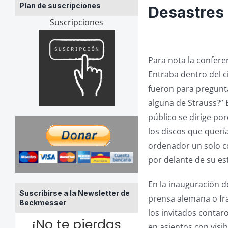
Plan de suscripciones
Desastres
Suscripciones
Para nota la confere
Entraba dentro del c
fueron para pregunta
alguna de Strauss?” 
público se dirige p
los discos que quer
ordenador un solo cd
por delante de su es
En la inauguración de
Suscribirse a la Newsletter de
prensa alemana o fra
Beckmesser
los invitados contar
¡No te pierdas
en asientos con visi