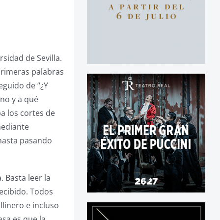
sidad de Sevilla.
 primeras palabras
eguido de “¿Y
uno y a qué
a los cortes de
mediante
 hasta pasando
. Basta leer la
recibido. Todos
llinero e incluso
asa es que la